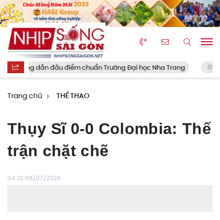
g dẫn đầu điểm chuẩn Trường Đại học Nha Trang
Tielemans 
Trang chủ
THỂ THAO
Thụy Sĩ 0-0 Colombia: Thế
trận chặt chẽ
04:32 08/07/2026