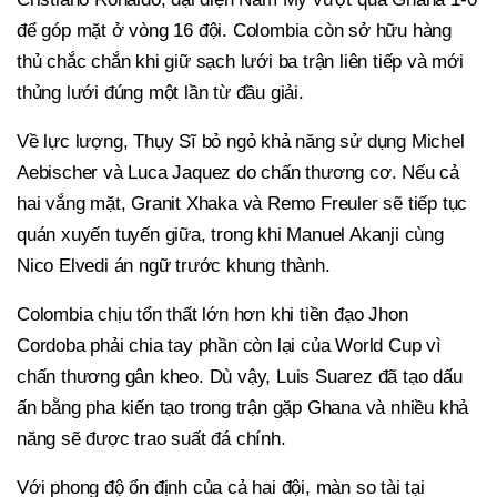
để góp mặt ở vòng 16 đội. Colombia còn sở hữu hàng
thủ chắc chắn khi giữ sạch lưới ba trận liên tiếp và mới
thủng lưới đúng một lần từ đầu giải.
Về lực lượng, Thụy Sĩ bỏ ngỏ khả năng sử dụng Michel
Aebischer và Luca Jaquez do chấn thương cơ. Nếu cả
hai vắng mặt, Granit Xhaka và Remo Freuler sẽ tiếp tục
quán xuyến tuyến giữa, trong khi Manuel Akanji cùng
Nico Elvedi án ngữ trước khung thành.
Colombia chịu tổn thất lớn hơn khi tiền đạo Jhon
Cordoba phải chia tay phần còn lại của World Cup vì
chấn thương gân kheo. Dù vậy, Luis Suarez đã tạo dấu
ấn bằng pha kiến tạo trong trận gặp Ghana và nhiều khả
năng sẽ được trao suất đá chính.
Với phong độ ổn định của cả hai đội, màn so tài tại