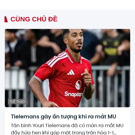
CÙNG CHỦ ĐỀ
THỂ THAO
Tielemans gây ấn tượng khi ra mắt MU
Tân binh Youri Tielemans đã có màn ra mắt MU
đầy hứa hẹn khi góp mặt trong trận hòa 1-1...