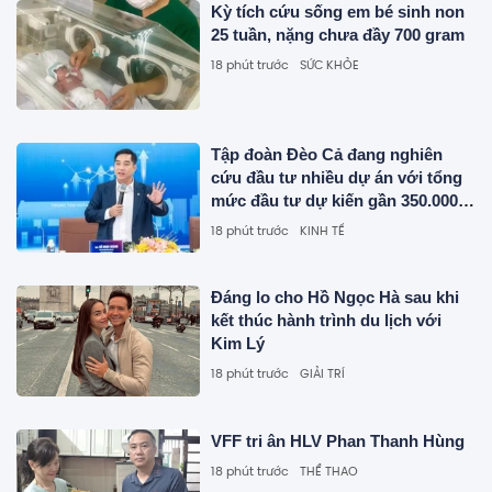
Kỳ tích cứu sống em bé sinh non
25 tuần, nặng chưa đầy 700 gram
18 phút trước
SỨC KHỎE
Tập đoàn Đèo Cả đang nghiên
cứu đầu tư nhiều dự án với tổng
mức đầu tư dự kiến gần 350.000
tỷ đồng
18 phút trước
KINH TẾ
Đáng lo cho Hồ Ngọc Hà sau khi
kết thúc hành trình du lịch với
Kim Lý
18 phút trước
GIẢI TRÍ
VFF tri ân HLV Phan Thanh Hùng
18 phút trước
THỂ THAO