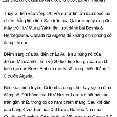
Luis Diaz cùng Colombia đang có phong độ cao. Ảnh: Reuters.
Thụy Sĩ tiến vào vòng 1/8 với sự tự tin lớn sau chuỗi ba
chiến thắng liên tiếp. Sau trận hòa Qatar ở ngày ra quân,
thầy trò HLV Murat Yakin lần lượt đánh bại Bosnia &
Herzegovina, Canada rồi Algeria để khẳng định phong độ
đang lên cao.
Điểm sáng của đại diện châu Âu là sự bùng nổ của
Johan Manzambi. Tiền vệ 20 tuổi tiếp tục ghi dấu ấn khi
kiến tạo cho Breel Embolo mở tỷ số trong chiến thắng 2-
0 trước Algeria.
Bên kia chiến tuyến, Colombia cũng cho thấy sự ổn định
đáng nể. Đội bóng của HLV Nestor Lorenzo bất bại sáu
trận gần nhất, trong đó có năm chiến thắng. Sau khi dẫn
đầu bảng K với trận hòa 0-0 trước Bồ Đào Nha của
Cristiano Ronaldo, đại diện Nam Mỹ vượt qua Ghana 1-0