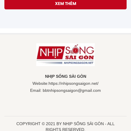
MU ngừng theo đuổi Baleba
45 phút trước
THỂ THAO
Một cổ đông lớn muốn tăng sở
hữu tại Digiworld
45 phút trước
KINH TẾ
2 'nữ quái' dùng hồ sơ vay đáo
hạn ngân hàng giả, chiếm đoạt
hơn 7 tỷ
45 phút trước
CÔNG NGHỆ
Điểm chuẩn vào Học viện Quản lý
giáo dục cao nhất là 24,5 điểm