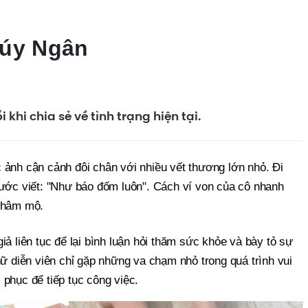
húy Ngân
 khi chia sẻ về tình trạng hiện tại.
 ảnh cận cảnh đôi chân với nhiều vết thương lớn nhỏ. Đi
hước viết: "Như báo đốm luôn". Cách ví von của cô nhanh
i hâm mộ.
iả liên tục để lại bình luận hỏi thăm sức khỏe và bày tỏ sự
nữ diễn viên chỉ gặp những va chạm nhỏ trong quá trình vui
phục để tiếp tục công việc.