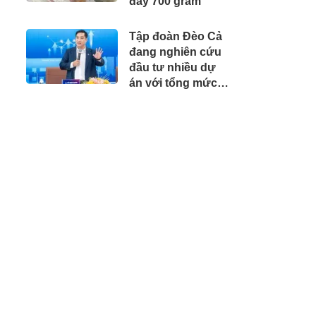
đầy 700 gram
Tập đoàn Đèo Cả
đang nghiên cứu
đầu tư nhiều dự
án với tổng mức
đầu tư dự kiến
gần 350.000 tỷ
đồng