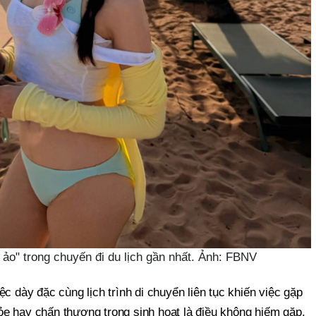
ảo" trong chuyến đi du lịch gần nhất. Ảnh: FBNV
c dày đặc cùng lịch trình di chuyển liên tục khiến việc gặp
e hay chấn thương trong sinh hoạt là điều không hiếm gặp.