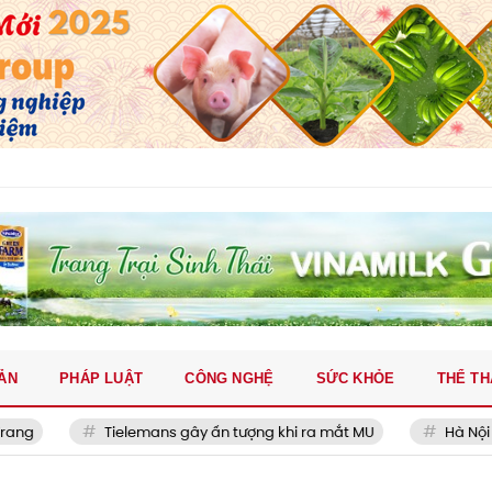
ẢN
PHÁP LUẬT
CÔNG NGHỆ
SỨC KHỎE
THỂ T
lemans gây ấn tượng khi ra mắt MU
Hà Nội triển khai tổ hợp