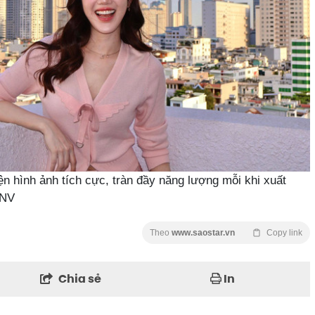
n hình ảnh tích cực, tràn đầy năng lượng mỗi khi xuất
BNV
Theo
www.saostar.vn
Copy link
Chia sẻ
In