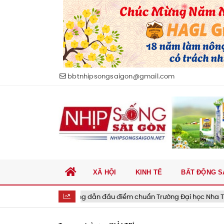
bbtnhipsongsaigon@gmail.com
XÃ HỘI
KINH TẾ
BẤT ĐỘNG S
arketing dẫn đầu điểm chuẩn Trường Đại học Nha Trang
Tie