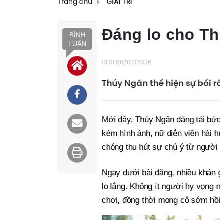
Trang chủ
GIẢI TRÍ
Đáng lo cho T
BÌNH
LUẬN
13:01 08/07/2026
Thúy Ngân thể hiện sự bối rối
Mới đây, Thúy Ngân đăng tải bức
kèm hình ảnh, nữ diễn viên hài 
chóng thu hút sự chú ý từ ngườ
Ngay dưới bài đăng, nhiều khán g
lo lắng. Không ít người hy vọng 
chơi, đồng thời mong cô sớm hồi 