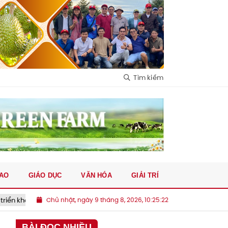
Tìm kiếm
HAO
GIÁO DỤC
VĂN HÓA
GIẢI TRÍ
 chăm sóc sức khỏe người cao tuổi rộng hơn 9ha
Chủ nhật, ngày 9 tháng 8, 2026, 10:25:24
Kỳ tích cứu 
BÀI ĐỌC NHIỀU