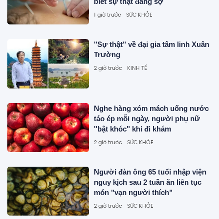
biết sự thật đáng sợ
1 giờ trước
SỨC KHỎE
"Sự thật" về đại gia tâm linh Xuân
Trường
2 giờ trước
KINH TẾ
Nghe hàng xóm mách uống nước
táo ép mỗi ngày, người phụ nữ
"bật khóc" khi đi khám
2 giờ trước
SỨC KHỎE
Người đàn ông 65 tuổi nhập viện
nguy kịch sau 2 tuần ăn liên tục
món "vạn người thích"
2 giờ trước
SỨC KHỎE