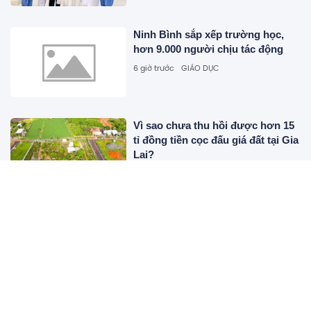
Ninh Bình sắp xếp trường học,
hơn 9.000 người chịu tác động
6 giờ trước
GIÁO DỤC
Vì sao chưa thu hồi được hơn 15
tỉ đồng tiền cọc đấu giá đất tại Gia
Lai?
6 giờ trước
BẤT ĐỘNG SẢN
Chiếm đoạt 14 tỷ đồng bằng chiêu
huy động tiền cho vay đáo hạn
6 giờ trước
CÔNG NGHỆ
Thanh tra Chính phủ chuyển Bộ