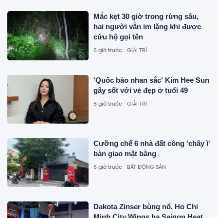
Mắc kẹt 30 giờ trong rừng sâu,
hai người vẫn im lặng khi được
cứu hộ gọi tên
6 giờ trước
GIẢI TRÍ
'Quốc bảo nhan sắc' Kim Hee Sun
gây sốt với vẻ đẹp ở tuổi 49
6 giờ trước
GIẢI TRÍ
Cưỡng chế 6 nhà đất công 'chây ì'
bàn giao mặt bằng
6 giờ trước
BẤT ĐỘNG SẢN
Dakota Zinser bùng nổ, Ho Chi
Minh City Wings hạ Saigon Heat