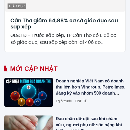
GIÁO DỤC
Cần Thơ giảm 64,88% cơ sở giáo dục sau
sắp xếp
GD&TĐ - Trước sắp xếp, TP Cần Thơ có 1.156 cơ
sở giáo dục, sau sắp xếp còn lại 406 cơ...
MỚI CẬP NHẬT
Doanh nghiệp Việt Nam có doanh
thu lớn hơn Vingroup, Petrolimex,
đăng ký vào nhóm 500 doanh
nghiệp lớn nhất thế giới
1 giờ trước
KINH TẾ
Đau chân dữ dội sau khi châm
cứu, người phụ nữ sốc nặng khi