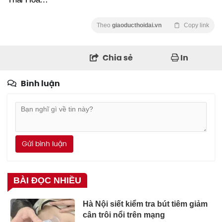
Theo
giaoducthoidai.vn
Copy link
Chia sẻ
In
Bình luận
Gửi bình luận
BÀI ĐỌC NHIỀU
Hà Nội siết kiểm tra bút tiêm giảm
cân trôi nổi trên mạng