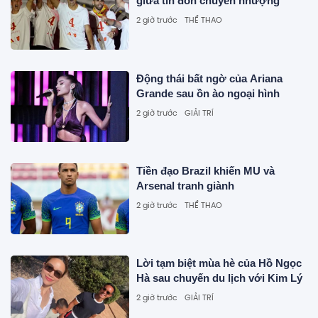
giữa tin đồn chuyển nhượng
2 giờ trước
THỂ THAO
Động thái bất ngờ của Ariana
Grande sau ồn ào ngoại hình
2 giờ trước
GIẢI TRÍ
Tiền đạo Brazil khiến MU và
Arsenal tranh giành
2 giờ trước
THỂ THAO
Lời tạm biệt mùa hè của Hồ Ngọc
Hà sau chuyến du lịch với Kim Lý
2 giờ trước
GIẢI TRÍ