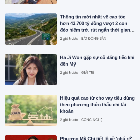
Thông tin mới nhất về cao tốc
hơn 43.700 tỷ đồng vượt 2 con
đèo hiểm trở, rút ngắn thời gian
di chuyển từ Quy Nhơn - Pleiku
2 giờ trước
BẤT ĐỘNG SẢN
còn 1,5 giờ
Ha Ji Won gặp sự cố đáng tiếc khi
đến Mỹ
2 giờ trước
GIẢI TRÍ
Hiệu quả cao từ cho vay tiêu dùng
theo phương thức thấu chi tài
khoản
2 giờ trước
CÔNG NGHỆ
Phương Mỹ Chi tiết lộ về 'chú rể'