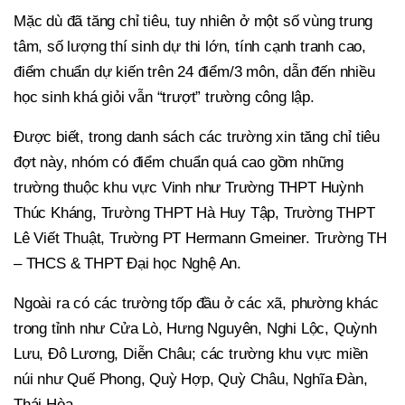
Mặc dù đã tăng chỉ tiêu, tuy nhiên ở một số vùng trung
tâm, số lượng thí sinh dự thi lớn, tính cạnh tranh cao,
điểm chuẩn dự kiến trên 24 điểm/3 môn, dẫn đến nhiều
học sinh khá giỏi vẫn “trượt” trường công lập.
Được biết, trong danh sách các trường xin tăng chỉ tiêu
đợt này, nhóm có điểm chuẩn quá cao gồm những
trường thuộc khu vực Vinh như Trường THPT Huỳnh
Thúc Kháng, Trường THPT Hà Huy Tập, Trường THPT
Lê Viết Thuật, Trường PT Hermann Gmeiner. Trường TH
– THCS & THPT Đại học Nghệ An.
Ngoài ra có các trường tốp đầu ở các xã, phường khác
trong tỉnh như Cửa Lò, Hưng Nguyên, Nghi Lộc, Quỳnh
Lưu, Đô Lương, Diễn Châu; các trường khu vực miền
núi như Quế Phong, Quỳ Hợp, Quỳ Châu, Nghĩa Đàn,
Thái Hòa…