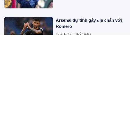
Arsenal dự tính gây địa chấn với
Romero
2 giờ trước
THỂ THAO
Công bố 10 doanh nghiệp thép –
vật liệu xây dựng nộp ngân sách
lớn nhất: 19.000 tỷ đồng đến từ
đâu?
2 giờ trước
KINH TẾ
Tình trạng hiện tại của IU sau khi
chia tay
2 giờ trước
GIẢI TRÍ