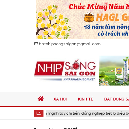
bbtnhipsongsaigon@gmail.com
XÃ HỘI
KINH TẾ
BẤT ĐỘNG S
Jung Hae In mạnh tay chi tiền, đồng nghiệp tiết lộ điều bất ngờ