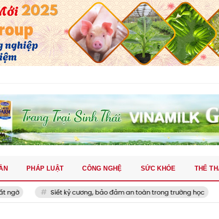
ẢN
PHÁP LUẬT
CÔNG NGHỆ
SỨC KHỎE
THỂ T
Siết kỷ cương, bảo đảm an toàn trong trường học
MU ng