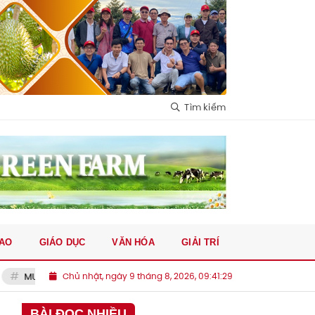
Tìm kiếm
HAO
GIÁO DỤC
VĂN HÓA
GIẢI TRÍ
ừng theo đuổi Baleba
Chủ nhật, ngày 9 tháng 8, 2026, 09:41:31
Một cổ đông lớn muốn tăng sở hữu tại 
BÀI ĐỌC NHIỀU