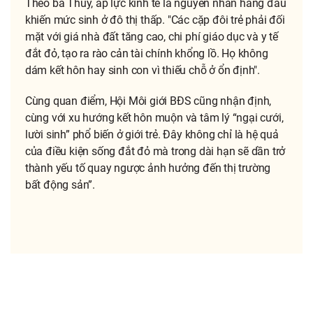
Theo bà Thủy, áp lực kinh tế là nguyên nhân hàng đầu
khiến mức sinh ở đô thị thấp. "Các cặp đôi trẻ phải đối
mặt với giá nhà đất tăng cao, chi phí giáo dục và y tế
đắt đỏ, tạo ra rào cản tài chính khổng lồ. Họ không
dám kết hôn hay sinh con vì thiếu chỗ ở ổn định".
Cùng quan điểm, Hội Môi giới BĐS cũng nhận định,
cùng với xu hướng kết hôn muộn và tâm lý “ngại cưới,
lười sinh” phổ biến ở giới trẻ. Đây không chỉ là hệ quả
của điều kiện sống đắt đỏ mà trong dài hạn sẽ dần trở
thành yếu tố quay ngược ảnh hưởng đến thị trường
bất động sản”.