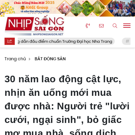
n đầu điểm chuẩn Trường Đại học Nha Trang
Tielemans gây 
Trang chủ
BẤT ĐỘNG SẢN
30 năm lao động cật lực,
nhịn ăn uống mới mua
được nhà: Người trẻ "lười
cưới, ngại sinh", bỏ giấc
mơ mua nhà, sống dịch