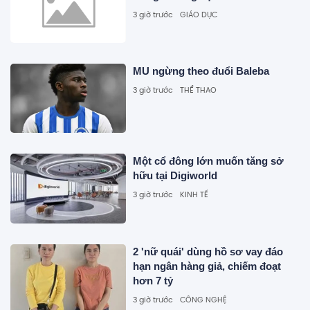
3 giờ trước
GIÁO DỤC
MU ngừng theo đuổi Baleba
3 giờ trước
THỂ THAO
Một cổ đông lớn muốn tăng sở
hữu tại Digiworld
3 giờ trước
KINH TẾ
2 'nữ quái' dùng hồ sơ vay đáo
hạn ngân hàng giả, chiếm đoạt
hơn 7 tỷ
3 giờ trước
CÔNG NGHỆ