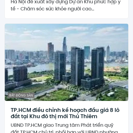
Hà Nội đề xuất xây dựng Dự án Khu phức hợp y
tế - Chăm sóc sức khỏe người cao...
BẤT ĐỘNG SẢN
TP.HCM điều chỉnh kế hoạch đấu giá 8 lô
đất tại Khu đô thị mới Thủ Thiêm
UBND TP.HCM giao Trung tâm Phát triển quỹ
đất TP.HCM chủ trì, phối hợp với UBND phường