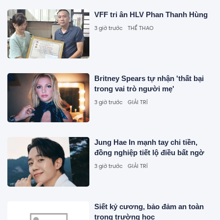
VFF tri ân HLV Phan Thanh Hùng
3 giờ trước
THỂ THAO
Britney Spears tự nhận 'thất bại
trong vai trò người mẹ'
3 giờ trước
GIẢI TRÍ
Jung Hae In mạnh tay chi tiền,
đồng nghiệp tiết lộ điều bất ngờ
3 giờ trước
GIẢI TRÍ
Siết kỷ cương, bảo đảm an toàn
trong trường học