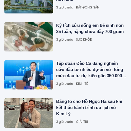
3 giờ trước
BẤT ĐỘNG SẢN
Kỳ tích cứu sống em bé sinh non
25 tuần, nặng chưa đầy 700 gram
3 giờ trước
SỨC KHỎE
Tập đoàn Đèo Cả đang nghiên
cứu đầu tư nhiều dự án với tổng
mức đầu tư dự kiến gần 350.000
tỷ đồng
3 giờ trước
KINH TẾ
Đáng lo cho Hồ Ngọc Hà sau khi
kết thúc hành trình du lịch với
Kim Lý
3 giờ trước
GIẢI TRÍ