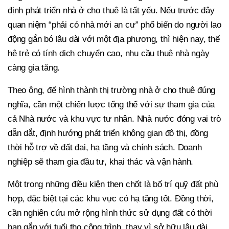
định phát triển nhà ở cho thuê là tất yếu. Nếu trước đây
quan niệm “phải có nhà mới an cư” phổ biến do người lao
động gắn bó lâu dài với một địa phương, thì hiện nay, thế
hệ trẻ có tính dịch chuyển cao, nhu cầu thuê nhà ngày
càng gia tăng.
Theo ông, để hình thành thị trường nhà ở cho thuê đúng
nghĩa, cần một chiến lược tổng thể với sự tham gia của
cả Nhà nước và khu vực tư nhân. Nhà nước đóng vai trò
dẫn dắt, định hướng phát triển không gian đô thị, đồng
thời hỗ trợ về đất đai, hạ tầng và chính sách. Doanh
nghiệp sẽ tham gia đầu tư, khai thác và vận hành.
Một trong những điều kiện then chốt là bố trí quỹ đất phù
hợp, đặc biệt tại các khu vực có hạ tầng tốt. Đồng thời,
cần nghiên cứu mở rộng hình thức sử dụng đất có thời
hạn gắn với tuổi thọ công trình, thay vì sở hữu lâu dài,