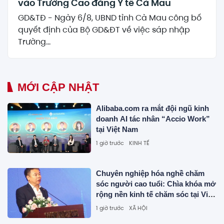
vào Trường Cao đẳng Y tế Cà Mau
GD&TĐ - Ngày 6/8, UBND tỉnh Cà Mau công bố
quyết định của Bộ GD&ĐT về việc sáp nhập
Trường...
MỚI CẬP NHẬT
Alibaba.com ra mắt đội ngũ kinh
doanh AI tác nhân “Accio Work”
tại Việt Nam
1 giờ trước
KINH TẾ
Chuyên nghiệp hóa nghề chăm
sóc người cao tuổi: Chìa khóa mở
rộng nền kinh tế chăm sóc tại Việt
Nam
1 giờ trước
XÃ HỘI