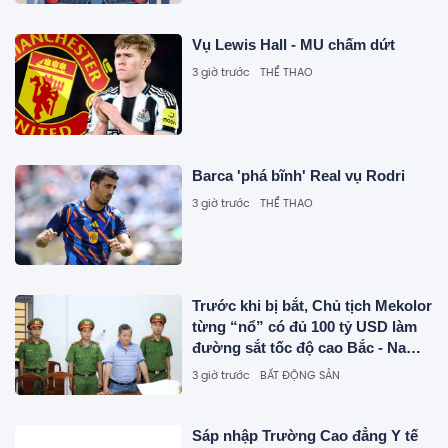
Vụ Lewis Hall - MU chấm dứt
3 giờ trước
THỂ THAO
Barca 'phá bĩnh' Real vụ Rodri
3 giờ trước
THỂ THAO
Trước khi bị bắt, Chủ tịch Mekolor
từng “nổ” có đủ 100 tỷ USD làm
đường sắt tốc độ cao Bắc - Nam
như thế nào?
3 giờ trước
BẤT ĐỘNG SẢN
Sáp nhập Trường Cao đẳng Y tế