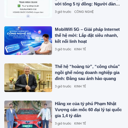
với tổng 5 tỷ đồng: Người đàn
ông được công an mời làm việc
3 giờ trước
CÔNG NGHỆ
MobiWifi 5G – Giải pháp Internet
thế hệ mới: Lắp đặt siêu nhanh,
kết nối linh hoạt
3 giờ trước
KINH TẾ
Thế hệ “hoàng tử”, “công chúa”
ngồi ghế nóng doanh nghiệp gia
đình: Đằng sau ánh hào quang
3 giờ trước
KINH TẾ
Hãng xe của tỷ phú Phạm Nhật
Vượng cán mốc 60 đại lý tại quốc
gia 1,4 tỷ dân
3 giờ trước
KINH TẾ