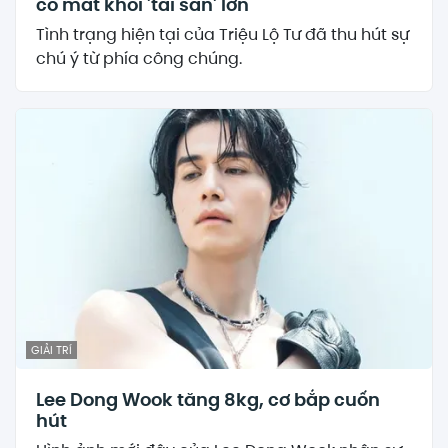
cố mất khối 'tài sản' lớn
Tình trạng hiện tại của Triệu Lộ Tư đã thu hút sự
chú ý từ phía công chúng.
GIẢI TRÍ
Lee Dong Wook tăng 8kg, cơ bắp cuốn
hút