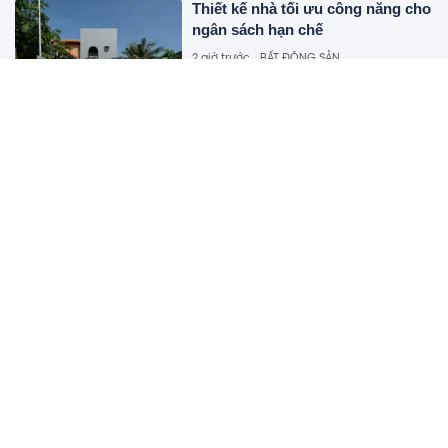
Thiết kế nhà tối ưu công năng cho
ngân sách hạn chế
2 giờ trước
BẤT ĐỘNG SẢN
Lee Dong Wook tăng 8kg, cơ bắp
cuốn hút
2 giờ trước
GIẢI TRÍ
Hải Phòng giảm 544 đầu mối sau
sắp xếp trường học các cấp
2 giờ trước
GIÁO DỤC
Grab bị phạt 1,36 tỷ đồng
2 giờ trước
KINH TẾ