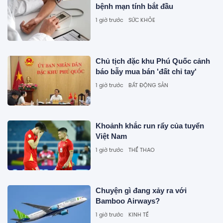
bệnh mạn tính bắt đầu
1 giờ trước
SỨC KHỎE
Chủ tịch đặc khu Phú Quốc cảnh
báo bẫy mua bán 'đất chỉ tay'
1 giờ trước
BẤT ĐỘNG SẢN
Khoảnh khắc run rẩy của tuyển
Việt Nam
1 giờ trước
THỂ THAO
Chuyện gì đang xảy ra với
Bamboo Airways?
1 giờ trước
KINH TẾ