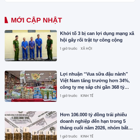
MỚI CẬP NHẬT
Khởi tố 3 bị can lợi dụng mạng xã
hội gây rối trật tự công cộng
1 giờ trước
XÃ HỘI
Lợi nhuận “Vua sữa đậu nành”
Việt Nam tăng trưởng hơn 34%,
công ty mẹ sắp chi gần 368 tỷ
đồng trả cổ tức trong tháng 8
1 giờ trước
KINH TẾ
Hơn 106.000 tỷ đồng trái phiếu
doanh nghiệp đến hạn trong 5
tháng cuối năm 2026, nhóm bất
động sản chiếm hơn nửa
1 giờ trước
KINH TẾ