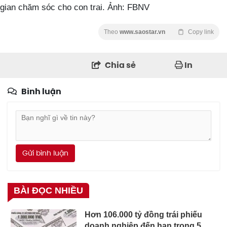
gian chăm sóc cho con trai. Ảnh: FBNV
Theo
www.saostar.vn
Copy link
Chia sẻ
In
Bình luận
Gửi bình luận
BÀI ĐỌC NHIỀU
Hơn 106.000 tỷ đồng trái phiếu
doanh nghiệp đến hạn trong 5