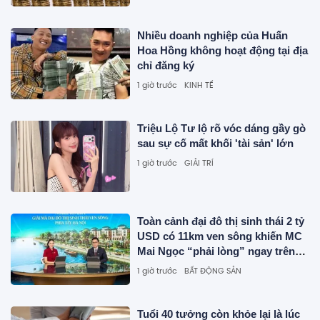
Nhiều doanh nghiệp của Huấn
Hoa Hồng không hoạt động tại địa
chỉ đăng ký
1 giờ trước
KINH TẾ
Triệu Lộ Tư lộ rõ vóc dáng gầy gò
sau sự cố mất khối 'tài sản' lớn
1 giờ trước
GIẢI TRÍ
Toàn cảnh đại đô thị sinh thái 2 tỷ
USD có 11km ven sông khiến MC
Mai Ngọc “phải lòng” ngay trên
sóng livestream
1 giờ trước
BẤT ĐỘNG SẢN
Tuổi 40 tưởng còn khỏe lại là lúc