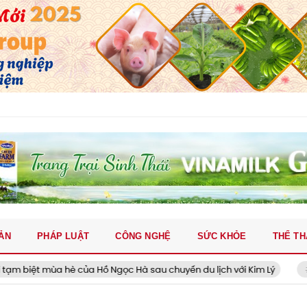
ẢN
PHÁP LUẬT
CÔNG NGHỆ
SỨC KHỎE
THỂ T
è của Hồ Ngọc Hà sau chuyến du lịch với Kim Lý
Thông tin mới