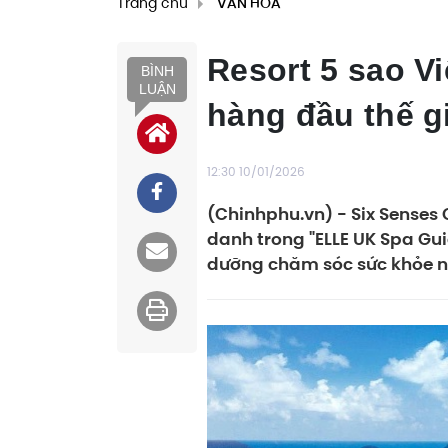
Trang chủ
VĂN HÓA
Resort 5 sao V
BÌNH
LUẬN
hàng đầu thế g
12:30 10/01/2026
(Chinhphu.vn) - Six Senses 
danh trong "ELLE UK Spa Gu
dưỡng chăm sóc sức khỏe nổi