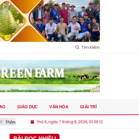
Tìm kiếm
HAO
GIÁO DỤC
VĂN HÓA
GIẢI TRÍ
 nhất về cao tốc hơn 43.700 tỷ đồng vượt 2 con đèo hiểm trở, rút ngắn t
Thứ 6, ngày 7 tháng 8, 2026, 01:39:13
BÀI ĐỌC NHIỀU