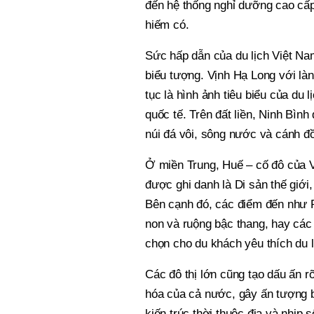
đến hệ thống nghỉ dưỡng cao cấp
hiếm có.
Sức hấp dẫn của du lịch Việt Na
biểu tượng. Vịnh Hạ Long với là
tục là hình ảnh tiêu biểu của du 
quốc tế. Trên đất liền, Ninh Bình
núi đá vôi, sông nước và cánh đồ
Ở miền Trung, Huế – cố đô của Vi
được ghi danh là Di sản thế giớ
Bên cạnh đó, các điểm đến như P
non và ruộng bậc thang, hay các
chọn cho du khách yêu thích du l
Các đô thị lớn cũng tạo dấu ấn r
hóa của cả nước, gây ấn tượng b
kiến trúc thời thuộc địa và nhịp