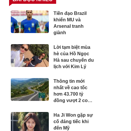
Tiền đạo Brazil
khiến MU và
Arsenal tranh
giành
Lời tạm biệt mùa
hè của Hồ Ngọc
Hà sau chuyến du
lịch với Kim Lý
Thông tin mới
nhất về cao tốc
hơn 43.700 tỷ
đồng vượt 2 con
đèo hiểm trở, rút
ngắn thời gian di
Ha Ji Won gặp sự
chuyển từ Quy
cố đáng tiếc khi
Nhơn - Pleiku còn
đến Mỹ