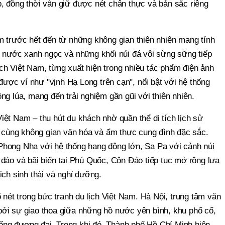
, đồng thời vẫn giữ được nét chân thực và bản sắc riêng
m trước hết đến từ những không gian thiên nhiên mang tính
n nước xanh ngọc và những khối núi đá vôi sừng sững tiếp
lịch Việt Nam, từng xuất hiện trong nhiều tác phẩm điện ảnh
 được ví như "vịnh Hạ Long trên cạn", nổi bật với hệ thống
ng lúa, mang đến trải nghiệm gần gũi với thiên nhiên.
ệt Nam – thu hút du khách nhờ quần thể di tích lịch sử
i, cùng không gian văn hóa và ẩm thực cung đình đặc sắc.
hong Nha với hệ thống hang động lớn, Sa Pa với cảnh núi
 đảo và bãi biển tại Phú Quốc, Côn Đảo tiếp tục mở rộng lựa
ịch sinh thái và nghỉ dưỡng.
õ nét trong bức tranh du lịch Việt Nam. Hà Nội, trung tâm văn
ởi sự giao thoa giữa những hồ nước yên bình, khu phố cổ,
 sống đương đại. Trong khi đó, Thành phố Hồ Chí Minh hiện