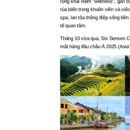
rộng khái niệm "wellness", gắn tr
rùa biển trong khuôn viên và việ
spa, lan tỏa thông điệp sống bề
tế quan tâm.
Tháng 10 vừa qua, Six Senses C
mật hàng đầu châu Á 2025 (Asia