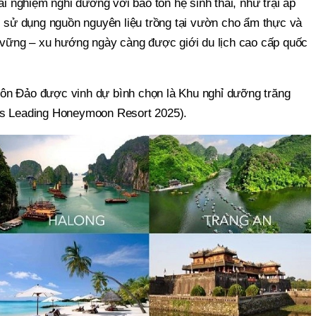
ải nghiệm nghỉ dưỡng với bảo tồn hệ sinh thái, như trại ấp
c sử dụng nguồn nguyên liệu trồng tại vườn cho ẩm thực và
n vững – xu hướng ngày càng được giới du lịch cao cấp quốc
ôn Đảo được vinh dự bình chọn là Khu nghỉ dưỡng trăng
's Leading Honeymoon Resort 2025).