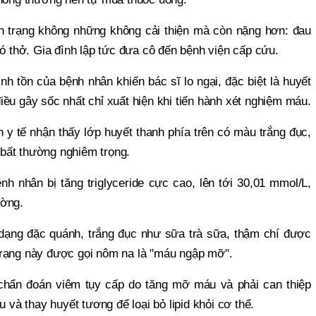
nh trạng không những không cải thiện mà còn nặng hơn: đau
hó thở. Gia đình lập tức đưa cô đến bệnh viện cấp cứu.
nh tồn của bệnh nhân khiến bác sĩ lo ngại, đặc biệt là huyết
ều gây sốc nhất chỉ xuất hiện khi tiến hành xét nghiệm máu.
 y tế nhận thấy lớp huyết thanh phía trên có màu trắng đục,
u bất thường nghiêm trọng.
h nhân bị tăng triglyceride cực cao, lên tới 30,01 mmol/L,
ường.
 dạng đặc quánh, trắng đục như sữa trà sữa, thậm chí được
trạng này được gọi nôm na là "máu ngập mỡ".
chẩn đoán viêm tụy cấp do tăng mỡ máu và phải can thiệp
u và thay huyết tương để loại bỏ lipid khỏi cơ thể.