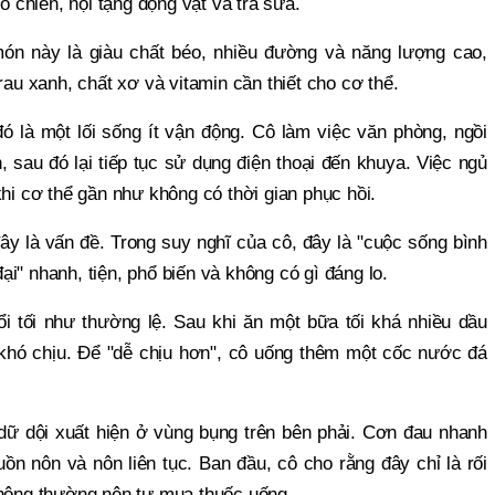
đồ chiên, nội tạng động vật và trà sữa.
ón này là giàu chất béo, nhiều đường và năng lượng cao,
rau xanh, chất xơ và vitamin cần thiết cho cơ thể.
 là một lối sống ít vận động. Cô làm việc văn phòng, ngồi
h, sau đó lại tiếp tục sử dụng điện thoại đến khuya. Việc ngủ
khi cơ thể gần như không có thời gian phục hồi.
ây là vấn đề. Trong suy nghĩ của cô, đây là "cuộc sống bình
i" nhanh, tiện, phổ biến và không có gì đáng lo.
i tối như thường lệ. Sau khi ăn một bữa tối khá nhiều dầu
hó chịu. Để "dễ chịu hơn", cô uống thêm một cốc nước đá
dữ dội xuất hiện ở vùng bụng trên bên phải. Cơn đau nhanh
n nôn và nôn liên tục. Ban đầu, cô cho rằng đây chỉ là rối
thông thường nên tự mua thuốc uống.