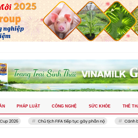
ẢN
PHÁP LUẬT
CÔNG NGHỆ
SỨC KHỎE
THỂ T
6
Chủ tịch FIFA tiếp tục gây phẫn nộ
Cánh buồm đỏ 