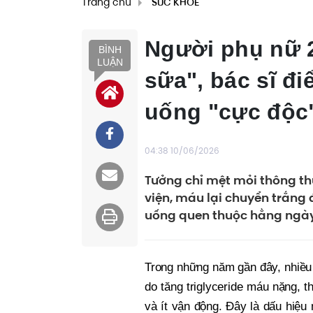
Trang chủ
SỨC KHỎE
Người phụ nữ 2
BÌNH
LUẬN
sữa", bác sĩ đi
uống "cực độc
04:38 10/06/2026
Tưởng chỉ mệt mỏi thông th
viện, máu lại chuyển trắng
uống quen thuộc hằng ngày
Trong những năm gần đây, nhiều 
do tăng triglyceride máu nặng, 
và ít vận động. Đây là dấu hiệu