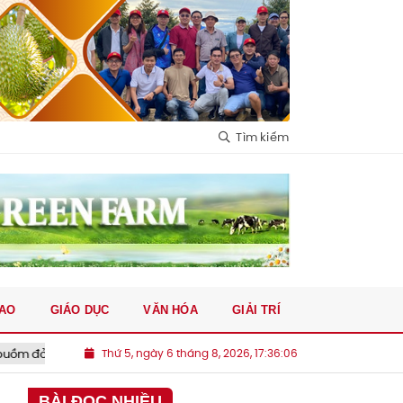
Tìm kiếm
HAO
GIÁO DỤC
VĂN HÓA
GIẢI TRÍ
Quảng Ninh
Thứ 5, ngày 6 tháng 8, 2026, 17:36:07
Thu chục nghìn tỷ từ bán vé số, công ty xổ số chi
BÀI ĐỌC NHIỀU