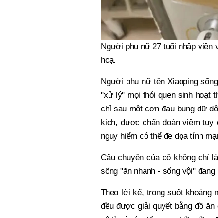
Người phụ nữ 27 tuổi nhập viện v
hoạ.
Người phụ nữ tên Xiaoping sống
"xử lý" mọi thói quen sinh hoạt
chỉ sau một cơn đau bụng dữ dội
kịch, được chẩn đoán viêm tụy 
nguy hiểm có thể đe dọa tính mạ
Câu chuyện của cô không chỉ là 
sống "ăn nhanh - sống vội" đang 
Theo lời kể, trong suốt khoảng
đều được giải quyết bằng đồ ăn 