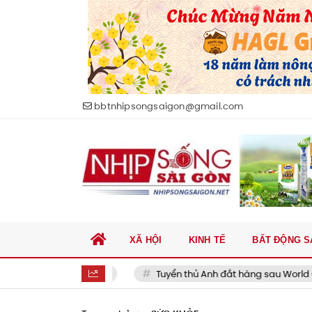
bbtnhipsongsaigon@gmail.com
XÃ HỘI
KINH TẾ
BẤT ĐỘNG S
ong' ra thế giới
Tuyển thủ Anh đắt hàng sau World Cup 202