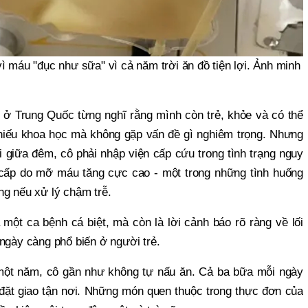
ì máu "đục như sữa" vì cả năm trời ăn đồ tiện lợi. Ảnh minh
 ở Trung Quốc từng nghĩ rằng mình còn trẻ, khỏe và có thể
 thiếu khoa học mà không gặp vấn đề gì nghiêm trọng. Nhưng
 giữa đêm, cô phải nhập viện cấp cứu trong tình trạng nguy
cấp do mỡ máu tăng cực cao - một trong những tình huống
ng nếu xử lý chậm trễ.
một ca bệnh cá biệt, mà còn là lời cảnh báo rõ ràng về lối
ngày càng phổ biến ở người trẻ.
 một năm, cô gần như không tự nấu ăn. Cả ba bữa mỗi ngày
đặt giao tận nơi. Những món quen thuộc trong thực đơn của