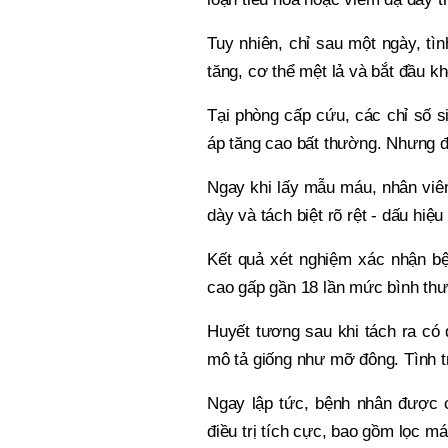
Tuy nhiên, chỉ sau một ngày, tì
tăng, cơ thể mệt lả và bắt đầu k
Tại phòng cấp cứu, các chỉ số si
áp tăng cao bất thường. Nhưng đi
Ngay khi lấy mẫu máu, nhân viên
dày và tách biệt rõ rệt - dấu hiệ
Kết quả xét nghiệm xác nhận bện
cao gấp gần 18 lần mức bình th
Huyết tương sau khi tách ra có
mô tả giống như mỡ đông. Tình 
Ngay lập tức, bệnh nhân được 
điều trị tích cực, bao gồm lọc má