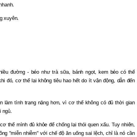
 nhanh.
g xuyên.
hiều đường - béo như trà sữa, bánh ngọt, kem béo có thể
hi đó, cơ thể lại không tiêu hao hết do ít vận động, dẫn đến
 làm tình trạng nặng hơn, vì cơ thể không có đủ thời gian
 ngủ.
 cơ thể mình đủ khỏe để chống lại thói quen xấu. Tuy nhiên,
ông "miễn nhiễm" với chế độ ăn uống sai lệch, chỉ là nó cần