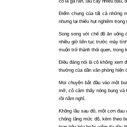
cô là gà rán, lẩu cay nhiều dầu, 
Điểm chung của tất cả những m
nhưng lại thiếu hụt nghiêm trọng 
Song song với chế độ ăn uống đó
nhiều giờ liên tục trước máy tín
muộn trở thành thói quen, trong 
Điều đáng nói là cô không xem đ
thường của dân văn phòng hiện đạ
Mọi chuyện bắt đầu vào một buổ
mỡ, cô cảm thấy nóng bụng và k
rồi nằm nghỉ.
Không lâu sau đó, một cơn đau 
chóng tăng mức độ, kèm theo buồ
loạn tiêu hóa hoặc viêm dạ dày 