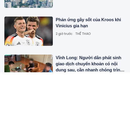
Phản ứng gây sốt của Kroos khi
Vinicius gia hạn
2 giờ trước
THỂ THAO
Vĩnh Long: Người dân phát sinh
giao dịch chuyển khoản có nội
dung sau, cần nhanh chóng trình
báo công an
2 giờ trước
CÔNG NGHỆ
Ấn Độ gây phẫn nộ khi mang đội
B dự FIFA ASEAN Cup
2 giờ trước
THỂ THAO