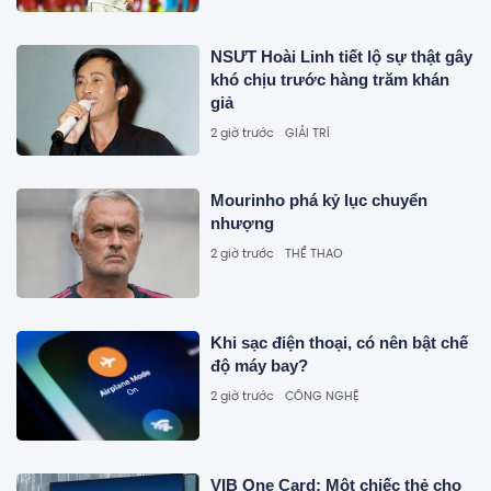
NSƯT Hoài Linh tiết lộ sự thật gây
khó chịu trước hàng trăm khán
giả
2 giờ trước
GIẢI TRÍ
Mourinho phá kỷ lục chuyển
nhượng
2 giờ trước
THỂ THAO
Khi sạc điện thoại, có nên bật chế
độ máy bay?
2 giờ trước
CÔNG NGHỆ
VIB One Card: Một chiếc thẻ cho