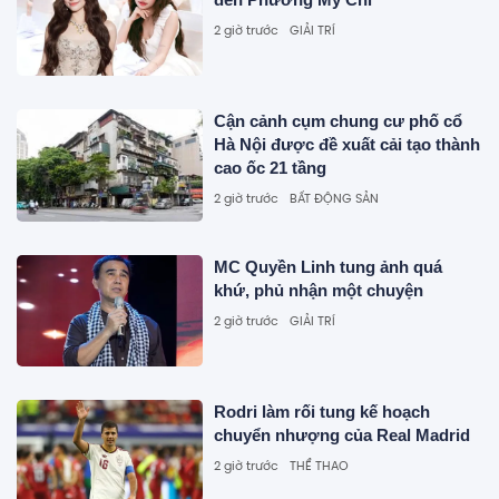
2 giờ trước
GIẢI TRÍ
Cận cảnh cụm chung cư phố cổ
Hà Nội được đề xuất cải tạo thành
cao ốc 21 tầng
2 giờ trước
BẤT ĐỘNG SẢN
MC Quyền Linh tung ảnh quá
khứ, phủ nhận một chuyện
2 giờ trước
GIẢI TRÍ
Rodri làm rối tung kế hoạch
chuyển nhượng của Real Madrid
2 giờ trước
THỂ THAO