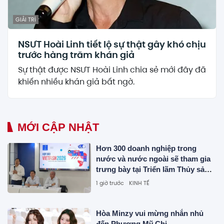
GIẢI TRÍ
NSƯT Hoài Linh tiết lộ sự thật gây khó chịu
trước hàng trăm khán giả
Sự thật được NSƯT Hoài Linh chia sẻ mới đây đã
khiến nhiều khán giả bất ngờ.
MỚI CẬP NHẬT
Hơn 300 doanh nghiệp trong
nước và nước ngoài sẽ tham gia
trưng bày tại Triển lãm Thủy sản
Quốc tế VIETFISH 2026
1 giờ trước
KINH TẾ
Hòa Minzy vui mừng nhắn nhủ
đến Phương Mỹ Chi