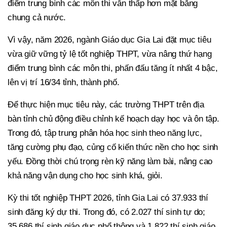
điểm trung bình các môn thi vẫn thấp hơn mặt bằng
chung cả nước.
Vì vậy, năm 2026, ngành Giáo dục Gia Lai đặt mục tiêu
vừa giữ vững tỷ lệ tốt nghiệp THPT, vừa nâng thứ hạng
điểm trung bình các môn thi, phấn đấu tăng ít nhất 4 bậc,
lên vị trí 16/34 tỉnh, thành phố.
Để thực hiện mục tiêu này, các trường THPT trên địa
bàn tỉnh chủ động điều chỉnh kế hoạch dạy học và ôn tập.
Trong đó, tập trung phân hóa học sinh theo năng lực,
tăng cường phụ đạo, củng cố kiến thức nền cho học sinh
yếu. Đồng thời chú trọng rèn kỹ năng làm bài, nâng cao
khả năng vận dụng cho học sinh khá, giỏi.
Kỳ thi tốt nghiệp THPT 2026, tỉnh Gia Lai có 37.933 thí
sinh đăng ký dự thi. Trong đó, có 2.027 thí sinh tự do;
35.686 thí sinh giáo dục phổ thông và 1.822 thí sinh giáo