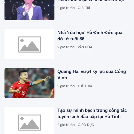
2 giờ trước
GIẢI TRÍ
Nhà ‘rùa học’ Hà Đình Đức qua
đời ở tuổi 86
2 giờ trước
VĂN HÓA
Quang Hải vượt kỷ lục của Công
Vinh
2 giờ trước
THỂ THAO
Tạo sự minh bạch trong công tác
tuyển sinh đầu cấp tại Hà Tĩnh
2 giờ trước
GIÁO DỤC