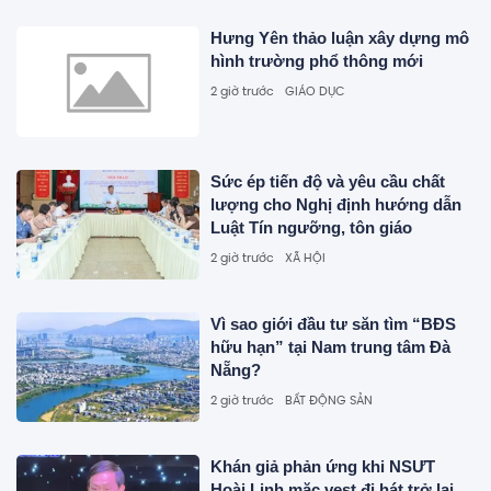
Hưng Yên thảo luận xây dựng mô
hình trường phổ thông mới
2 giờ trước
GIÁO DỤC
Sức ép tiến độ và yêu cầu chất
lượng cho Nghị định hướng dẫn
Luật Tín ngưỡng, tôn giáo
2 giờ trước
XÃ HỘI
Vì sao giới đầu tư săn tìm “BĐS
hữu hạn” tại Nam trung tâm Đà
Nẵng?
2 giờ trước
BẤT ĐỘNG SẢN
Khán giả phản ứng khi NSƯT
Hoài Linh mặc vest đi hát trở lại