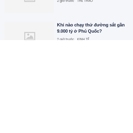
2 giờ trước
THỂ THAO
Khi nào chạy thử đường sắt gần
9.000 tỷ ở Phú Quốc?
2 giờ trước
KINH TẾ
Áp thấp nhiệt đới xuất hiện trên
Vịnh Bắc Bộ
2 giờ trước
XÃ HỘI
Nhà nước quyết định giá đất, bất
động sản có hạ nhiệt?
2 giờ trước
BẤT ĐỘNG SẢN