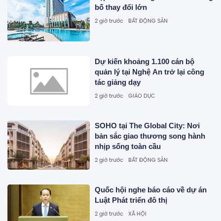
bố thay đổi lớn
2 giờ trước
BẤT ĐỘNG SẢN
Dự kiến khoảng 1.100 cán bộ
quản lý tại Nghệ An trở lại công
tác giảng dạy
2 giờ trước
GIÁO DỤC
SOHO tại The Global City: Nơi
bản sắc giao thương song hành
nhịp sống toàn cầu
2 giờ trước
BẤT ĐỘNG SẢN
Quốc hội nghe báo cáo về dự án
Luật Phát triển đô thị
2 giờ trước
XÃ HỘI