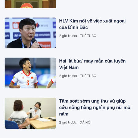
HLV Kim nói về việc xuất ngoại
của Đình Bắc
2 giờ trước
THỂ THAO
Hai 'lá bùa' may mắn của tuyển
Việt Nam
2 giờ trước
THỂ THAO
Tầm soát sớm ung thư vú giúp
cứu sống hàng nghìn phụ nữ mỗi
năm
2 giờ trước
XÃ HỘI