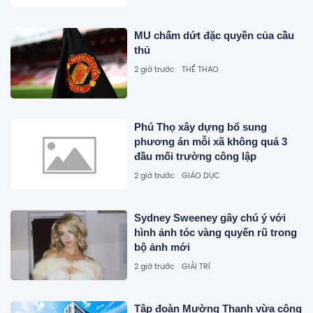
MU chấm dứt đặc quyền của cầu
thủ
2 giờ trước
THỂ THAO
Phú Thọ xây dựng bổ sung
phương án mỗi xã không quá 3
đầu mối trường công lập
2 giờ trước
GIÁO DỤC
Sydney Sweeney gây chú ý với
hình ảnh tóc vàng quyến rũ trong
bộ ảnh mới
2 giờ trước
GIẢI TRÍ
Tập đoàn Mường Thanh vừa công