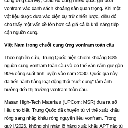
cung ứng của Mỹ, châu Âu cùng nhiều quốc gia đưa
vonfram vào danh sách khoáng sản quan trọng. Khi một
vật liệu được đưa vào diện dự trữ chiến lược, điều đó
cho thấy một vấn đề lớn hơn cả giá cả là khả năng tiếp
cận nguồn cung.
Việt Nam trong chuỗi cung ứng vonfram toàn cầu
Theo nghiên cứu, Trung Quốc hiện chiếm khoảng 80%
nguồn cung vonfram toàn cầu và có thể vẫn nắm giữ gần
90% công suất tinh luyện vào năm 2030. Quốc gia này
đã tiến hành hàng loạt động thái "siết cung" làm ảnh
hưởng đến thị trường vonfram toàn cầu.
Masan High-Tech Materials (UPCom: MSR) đưa ra số
liệu cho biết, Trung Quốc đã chuyển từ vị thế xuất khẩu
ròng sang nhập khẩu ròng nguyên liệu vonfram. Trong
quý I/2026, không ghi nhận lô hàng xuất khẩu APT nào từ