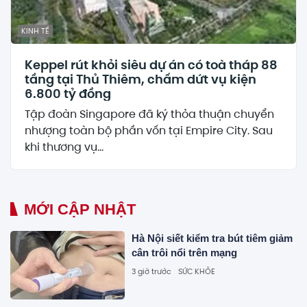
KINH TẾ
Keppel rút khỏi siêu dự án có toà tháp 88
tầng tại Thủ Thiêm, chấm dứt vụ kiện
6.800 tỷ đồng
Tập đoàn Singapore đã ký thỏa thuận chuyển
nhượng toàn bộ phần vốn tại Empire City. Sau
khi thương vụ...
MỚI CẬP NHẬT
Hà Nội siết kiểm tra bút tiêm giảm
cân trôi nổi trên mạng
3 giờ trước
SỨC KHỎE