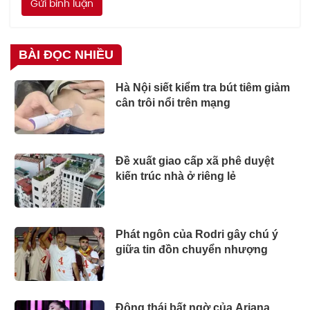
Gửi bình luận
BÀI ĐỌC NHIỀU
Hà Nội siết kiểm tra bút tiêm giảm
cân trôi nổi trên mạng
Đề xuất giao cấp xã phê duyệt
kiến trúc nhà ở riêng lẻ
Phát ngôn của Rodri gây chú ý
giữa tin đồn chuyển nhượng
Động thái bất ngờ của Ariana