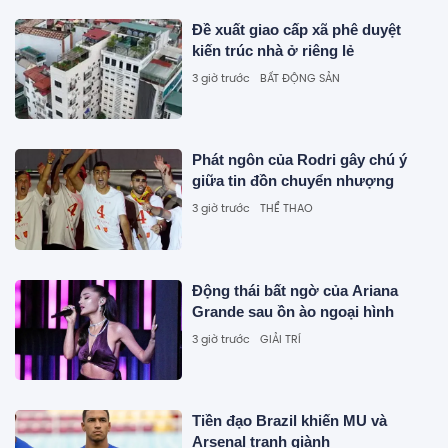
Đề xuất giao cấp xã phê duyệt
kiến trúc nhà ở riêng lẻ
3 giờ trước
BẤT ĐỘNG SẢN
Phát ngôn của Rodri gây chú ý
giữa tin đồn chuyển nhượng
3 giờ trước
THỂ THAO
Động thái bất ngờ của Ariana
Grande sau ồn ào ngoại hình
3 giờ trước
GIẢI TRÍ
Tiền đạo Brazil khiến MU và
Arsenal tranh giành