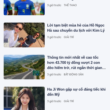
3 giờ trước
THỂ THAO
Lời tạm biệt mùa hè của Hồ Ngọc
Hà sau chuyến du lịch với Kim Lý
3 giờ trước
GIẢI TRÍ
Thông tin mới nhất về cao tốc
hơn 43.700 tỷ đồng vượt 2 con
đèo hiểm trở, rút ngắn thời gian
di chuyển từ Quy Nhơn - Pleiku
3 giờ trước
BẤT ĐỘNG SẢN
còn 1,5 giờ
Ha Ji Won gặp sự cố đáng tiếc khi
đến Mỹ
3 giờ trước
GIẢI TRÍ