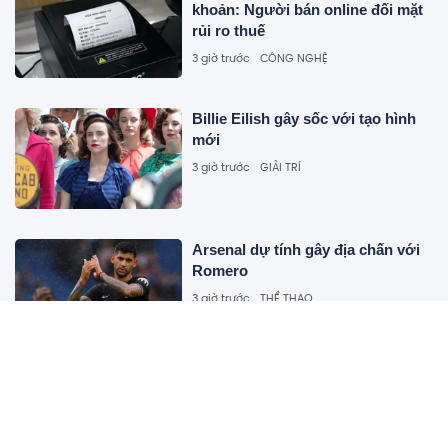
khoản: Người bán online đối mặt
rủi ro thuế
3 giờ trước
CÔNG NGHỆ
Billie Eilish gây sốc với tạo hình
mới
3 giờ trước
GIẢI TRÍ
Arsenal dự tính gây địa chấn với
Romero
3 giờ trước
THỂ THAO
Công bố 10 doanh nghiệp thép –
vật liệu xây dựng nộp ngân sách
lớn nhất: 19.000 tỷ đồng đến từ
đâu?