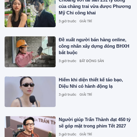
của chàng trai vừa được Phương
Mỹ Chi công khai
3 giờ trước
GIẢI TRÍ
Đề xuất người bán hàng online,
công nhân xây dựng đóng BHXH
bắt buộc
3 giờ trước
BẤT ĐỘNG SẢN
Hiếm khi diện thiết kế táo bạo,
Diệu Nhi có hành động lạ
3 giờ trước
GIẢI TRÍ
Người giúp Trấn Thành đạt 450 tỷ
sẽ góp mặt trong phim Tết 2027
3 giờ trước
GIẢI TRÍ