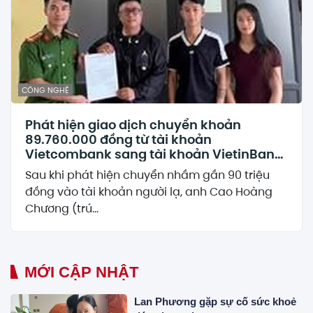
CÔNG NGHỆ
Phát hiện giao dịch chuyển khoản
89.760.000 đồng từ tài khoản
Vietcombank sang tài khoản VietinBank
của Lò Thị Ly, công an lập tức xác minh
Sau khi phát hiện chuyển nhầm gần 90 triệu
đồng vào tài khoản người lạ, anh Cao Hoàng
Chương (trú...
MỚI CẬP NHẬT
Lan Phương gặp sự cố sức khoẻ