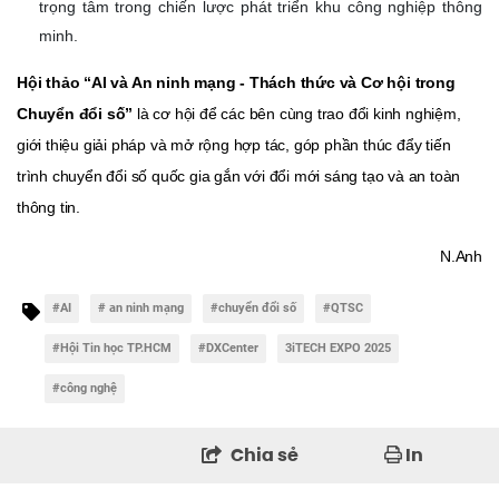
trọng tâm trong chiến lược phát triển khu công nghiệp thông
minh.
Hội thảo “AI và An ninh mạng - Thách thức và Cơ hội trong
Chuyển đổi số”
là cơ hội để các bên cùng trao đổi kinh nghiệm,
giới thiệu giải pháp và mở rộng hợp tác, góp phần thúc đẩy tiến
trình chuyển đổi số quốc gia gắn với đổi mới sáng tạo và an toàn
thông tin.
N.Anh
#AI
# an ninh mạng
#chuyển đổi số
#QTSC
#Hội Tin học TP.HCM
#DXCenter
3iTECH EXPO 2025
#công nghệ
Chia sẻ
In