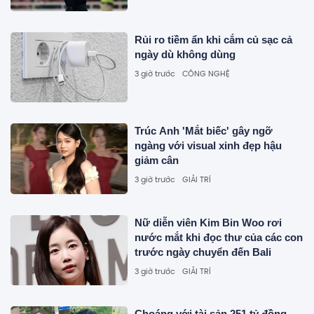
Rủi ro tiềm ẩn khi cắm củ sạc cả
ngày dù không dùng
3 giờ trước
CÔNG NGHỆ
Trúc Anh 'Mắt biếc' gây ngỡ
ngàng với visual xinh đẹp hậu
giảm cân
3 giờ trước
GIẢI TRÍ
Nữ diễn viên Kim Bin Woo rơi
nước mắt khi đọc thư của các con
trước ngày chuyển đến Bali
3 giờ trước
GIẢI TRÍ
Choáng với tài sản 251 tỷ đồng