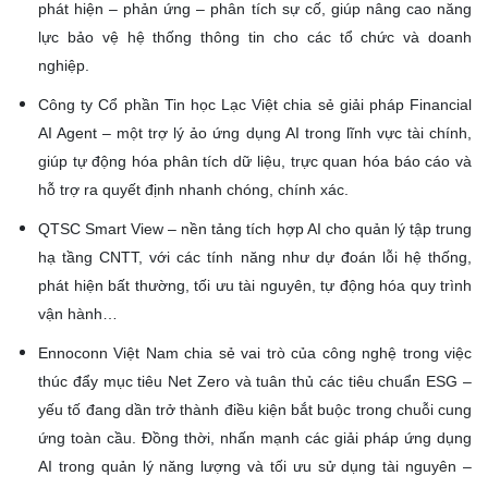
phát hiện – phản ứng – phân tích sự cố, giúp nâng cao năng
lực bảo vệ hệ thống thông tin cho các tổ chức và doanh
nghiệp.
Công ty Cổ phần Tin học Lạc Việt chia sẻ giải pháp Financial
AI Agent – một trợ lý ảo ứng dụng AI trong lĩnh vực tài chính,
giúp tự động hóa phân tích dữ liệu, trực quan hóa báo cáo và
hỗ trợ ra quyết định nhanh chóng, chính xác.
QTSC Smart View – nền tảng tích hợp AI cho quản lý tập trung
hạ tầng CNTT, với các tính năng như dự đoán lỗi hệ thống,
phát hiện bất thường, tối ưu tài nguyên, tự động hóa quy trình
vận hành…
Ennoconn Việt Nam chia sẻ vai trò của công nghệ trong việc
thúc đẩy mục tiêu Net Zero và tuân thủ các tiêu chuẩn ESG –
yếu tố đang dần trở thành điều kiện bắt buộc trong chuỗi cung
ứng toàn cầu. Đồng thời, nhấn mạnh các giải pháp ứng dụng
AI trong quản lý năng lượng và tối ưu sử dụng tài nguyên –