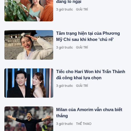
đáng lo ngại
3 giờ trước
GIẢI TRÍ
Tâm trạng hiện tại của Phương
Mỹ Chi sau khi khoe 'chú rể'
3 giờ trước
GIẢI TRÍ
Tiếc cho Hari Won khi Trấn Thành
đã công khai lựa chọn
3 giờ trước
GIẢI TRÍ
Milan của Amorim vẫn chưa biết
thắng
3 giờ trước
THỂ THAO