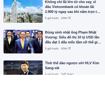
Không chỉ lãi lớn từ cho vay, vì
đâu Vietcombank có khoản lãi
2.900 tỷ ngay sau khi nắm trọn toà
tháp 35 tầng đắc địa hàng đầu
5 giờ trước
KINH TẾ
phường Sài Gòn?
Đúng sinh nhật ông Phạm Nhật
Vượng: Siêu đô thị 10 tỷ USD lần
đầu đạt 1 dấu mốc tầm cỡ thế giới
ở Việt Nam
5 giờ trước
KINH TẾ
Tình thế đảo ngược với HLV Kim
Sang-sik
5 giờ trước
THỂ THAO
Sasco bổ nhiệm Tổng Giám đốc
5 giờ trước
KINH TẾ