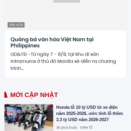
VĂN HÓA
Quảng bá văn hóa Việt Nam tại
Philippines
GD&TĐ -Từ ngày 7 - 8/8, tại khu di sản
Intramuros ở thủ đô Manila sẽ diễn ra chương
trình...
MỚI CẬP NHẬT
Honda lỗ 10 tỷ USD từ xe điện
năm 2025-2026, ước tính lỗ thêm
3,3 tỷ USD năm 2026-2027
36 phút trước
KINH TẾ