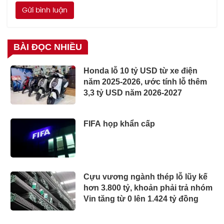
Gửi bình luận
BÀI ĐỌC NHIỀU
Honda lỗ 10 tỷ USD từ xe điện
năm 2025-2026, ước tính lỗ thêm
3,3 tỷ USD năm 2026-2027
FIFA họp khẩn cấp
Cựu vương ngành thép lỗ lũy kế
hơn 3.800 tỷ, khoản phải trả nhóm
Vin tăng từ 0 lên 1.424 tỷ đồng