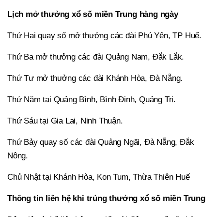
Lịch mở thưởng xổ số miền Trung hàng ngày
Thứ Hai quay số mở thưởng các đài Phú Yên, TP Huế.
Thứ Ba mở thưởng các đài Quảng Nam, Đắk Lắk.
Thứ Tư mở thưởng các đài Khánh Hòa, Đà Nẵng.
Thứ Năm tại Quảng Bình, Bình Định, Quảng Trị.
Thứ Sáu tại Gia Lai, Ninh Thuận.
Thứ Bảy quay số các đài Quảng Ngãi, Đà Nẵng, Đắk
Nông.
Chủ Nhật tại Khánh Hòa, Kon Tum, Thừa Thiên Huế
Thông tin liên hệ khi trúng thưởng xổ số miền Trung