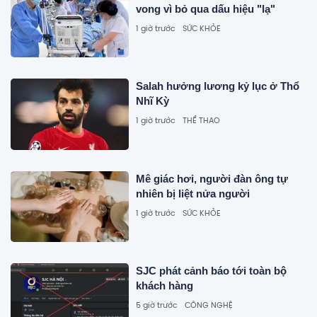
vong vì bỏ qua dấu hiệu "lạ"
1 giờ trước
SỨC KHỎE
Salah hưởng lương kỷ lục ở Thổ
Nhĩ Kỳ
1 giờ trước
THỂ THAO
Mê giác hơi, người đàn ông tự
nhiên bị liệt nửa người
1 giờ trước
SỨC KHỎE
SJC phát cảnh báo tới toàn bộ
khách hàng
5 giờ trước
CÔNG NGHỆ