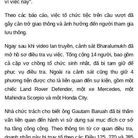
vì việc này".
Theo các báo cáo, việc tổ chức tiệc trên cầu vượt đã
gây cản trở giao thông và ảnh hưởng đến người tham gia
lưu thông.
Ngay sau khi video lan truyền, cảnh sát Bharalumukh đã
mở hồ sơ điều tra vụ việc. Tổng cộng 14 người, bao gồm
cả cặp vợ chồng tổ chức sinh nhật, đã bị tạm giữ để
phục vụ điều tra. Ngoài ra cảnh sát cũng thu giữ 4
phương tiện được cho là liên quan đến sự kiện, gồm một
chiếc Land Rover Defender, một xe Mercedes, một
Mahindra Scorpio và một Honda City.
Nhà chức trách cho biết ông Gautam Baruah đã bị thẩm
vấn liên quan đến hành vi sử dụng sai mục đích cơ sở
hạ tầng công cộng. Theo thông tin từ cơ quan điều tra,
doanh nhân này bị truy tố theo các Điều 125, 270 và 285