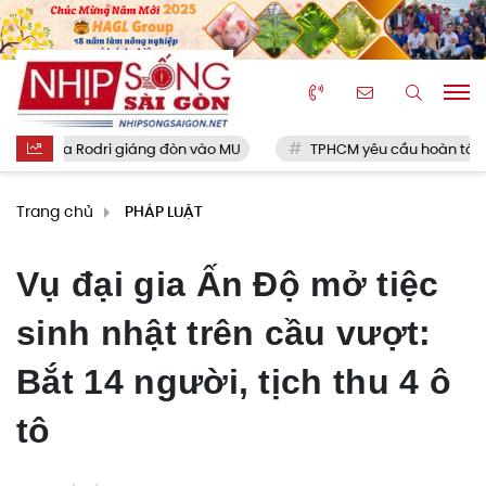
a Rodri giáng đòn vào MU
TPHCM yêu cầu hoàn tất hồ sơ sắp 
Trang chủ
PHÁP LUẬT
Vụ đại gia Ấn Độ mở tiệc
sinh nhật trên cầu vượt:
Bắt 14 người, tịch thu 4 ô
tô