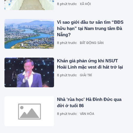
8 phút trước
XÃ HỘI
Vì sao giới đầu tư săn tìm “BĐS
hữu hạn” tại Nam trung tâm Đà
Nẵng?
8 phút trước
BẤT ĐỘNG SẢN
Khán giả phản ứng khi NSƯT
Hoài Linh mặc vest đi hát trở lại
8 phút trước
GIẢI TRÍ
Nhà ‘rùa học’ Hà Đình Đức qua
đời ở tuổi 86
8 phút trước
VĂN HÓA