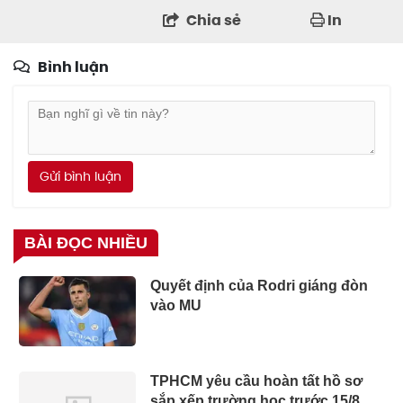
Chia sẻ
In
Bình luận
Gửi bình luận
BÀI ĐỌC NHIỀU
Quyết định của Rodri giáng đòn
vào MU
TPHCM yêu cầu hoàn tất hồ sơ
sắp xếp trường học trước 15/8