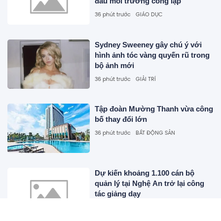
đầu mối trường công lập
36 phút trước
GIÁO DỤC
Sydney Sweeney gây chú ý với
hình ảnh tóc vàng quyến rũ trong
bộ ảnh mới
36 phút trước
GIẢI TRÍ
Tập đoàn Mường Thanh vừa công
bố thay đổi lớn
36 phút trước
BẤT ĐỘNG SẢN
Dự kiến khoảng 1.100 cán bộ
quản lý tại Nghệ An trở lại công
tác giảng dạy
36 phút trước
GIÁO DỤC