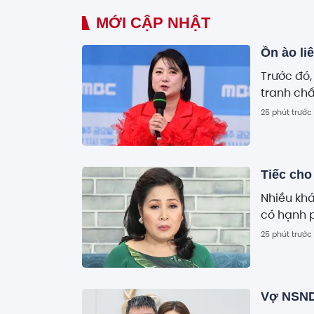
MỚI CẬP NHẬT
Ồn ào li
Trước đó,
tranh chấ
25 phút trước
Tiếc cho
Nhiều khá
có hạnh p
25 phút trước
Vợ NSND 