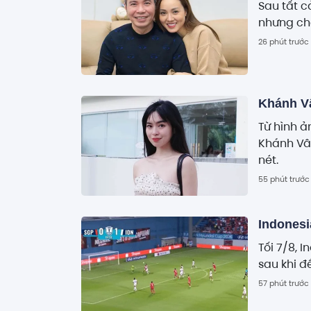
Sau tất c
nhưng chọ
26 phút trước
Khánh Vâ
Từ hình ả
Khánh Vân
nét.
55 phút trước
Indonesi
Tối 7/8,
sau khi đ
57 phút trước