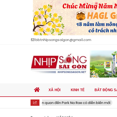
bbtnhipsongsaigon@gmail.com
XÃ HỘI
KINH TẾ
BẤT ĐỘNG S
Ồn ào liên quan đến Park Na Rae có diễn biến mới
Ti