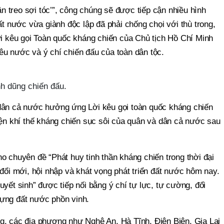
 treo sợi tóc’”, công chúng sẽ được tiếp cận nhiều hình
ất nước vừa giành độc lập đã phải chống chọi với thù trong,
ời kêu gọi Toàn quốc kháng chiến của Chủ tịch Hồ Chí Minh
êu nước và ý chí chiến đấu của toàn dân tộc.
h dũng chiến đấu.
dân cả nước hưởng ứng Lời kêu gọi toàn quốc kháng chiến
iện khí thế kháng chiến sục sôi của quân và dân cả nước sau
o chuyên đề “Phát huy tinh thần kháng chiến trong thời đại
 đổi mới, hội nhập và khát vọng phát triển đất nước hôm nay.
uyết sinh” được tiếp nối bằng ý chí tự lực, tự cường, đổi
ựng đất nước phồn vinh.
g, các địa phương như Nghệ An, Hà Tĩnh, Điện Biên, Gia Lai