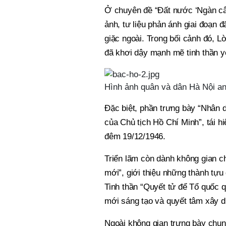
Ở chuyên đề “Đất nước ‘Ngàn cân
ảnh, tư liệu phản ánh giai đoạn đ
giặc ngoài. Trong bối cảnh đó, L
đã khơi dậy mạnh mẽ tinh thần y
Hình ảnh quân và dân Hà Nội an
Đặc biệt, phần trưng bày “Nhân 
của Chủ tịch Hồ Chí Minh”, tái h
đêm 19/12/1946.
Triển lãm còn dành không gian ch
mới”, giới thiệu những thành tựu
Tinh thần “Quyết tử để Tổ quốc q
mới sáng tạo và quyết tâm xây d
Ngoài không gian trưng bày chun