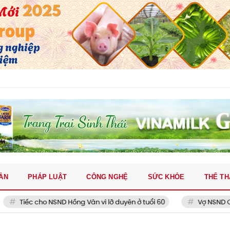
ẢN
PHÁP LUẬT
CÔNG NGHỆ
SỨC KHỎE
THỂ T
ếc cho NSND Hồng Vân vì lỡ duyên ở tuổi 60
Vợ NSND Công Lý đ