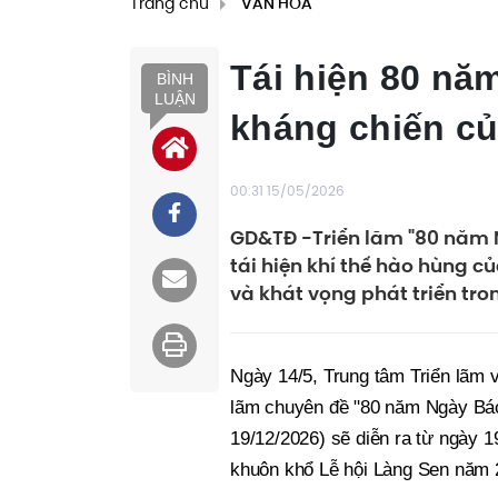
Trang chủ
VĂN HÓA
Tái hiện 80 nă
BÌNH
LUẬN
kháng chiến c
00:31 15/05/2026
GD&TĐ -Triển lãm "80 năm N
tái hiện khí thế hào hùng c
và khát vọng phát triển tron
Ngày 14/5, Trung tâm Triển lãm 
lãm chuyên đề "80 năm Ngày Bác 
19/12/2026) sẽ diễn ra từ ngày 1
khuôn khổ Lễ hội Làng Sen năm 