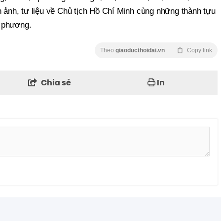
h ảnh, tư liệu về Chủ tịch Hồ Chí Minh cùng những thành tựu
a phương.
Theo
giaoducthoidai.vn
Copy link
Chia sẻ
In