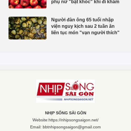
phụ nữ "bật khóc" khi đi khám
Người đàn ông 65 tuổi nhập
viện nguy kịch sau 2 tuần ăn
liên tục món "vạn người thích"
NHỊP SỐNG SÀI GÒN
Website:https://nhipsongsaigon.net/
Email:
bbtnhipsongsaigon@gmail.com