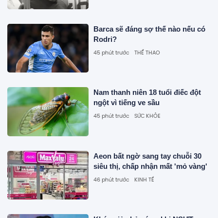
Barca sẽ đáng sợ thế nào nếu có
Rodri?
45 phút trước
THỂ THAO
Nam thanh niên 18 tuổi điếc đột
ngột vì tiếng ve sầu
45 phút trước
SỨC KHỎE
Aeon bất ngờ sang tay chuỗi 30
siêu thị, chấp nhận mất 'mỏ vàng'
46 phút trước
KINH TẾ