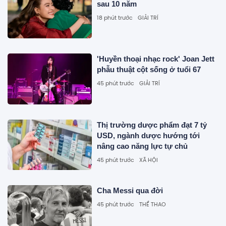
sau 10 năm
18 phút trước
GIẢI TRÍ
'Huyền thoại nhạc rock' Joan Jett
phẫu thuật cột sống ở tuổi 67
45 phút trước
GIẢI TRÍ
Thị trường dược phẩm đạt 7 tỷ
USD, ngành dược hướng tới
nâng cao năng lực tự chủ
45 phút trước
XÃ HỘI
Cha Messi qua đời
45 phút trước
THỂ THAO