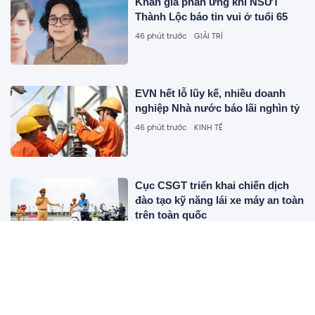
Khán giả phản ứng khi NSƯT
Thành Lộc báo tin vui ở tuổi 65
46 phút trước
GIẢI TRÍ
EVN hết lỗ lũy kế, nhiều doanh
nghiệp Nhà nước báo lãi nghìn tỷ
46 phút trước
KINH TẾ
Cục CSGT triển khai chiến dịch
đào tạo kỹ năng lái xe máy an toàn
trên toàn quốc
46 phút trước
XÃ HỘI
Arsenal công bố tân binh Bruno
Guimaraes
46 phút trước
THỂ THAO