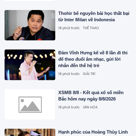
Thohir bê nguyên bài học thất bại
từ Inter Milan về Indonesia
18 phút trước
THỂ THAO
Đàm Vĩnh Hưng kể về 8 lần đi thi
để theo đuổi âm nhạc, gửi lời
nhắn đến thế hệ trẻ
18 phút trước
GIẢI TRÍ
XSMB 8/8 - Kết quả xổ số miền
Bắc hôm nay ngày 8/8/2026
18 phút trước
VĂN HÓA
Hạnh phúc của Hoàng Thùy Linh