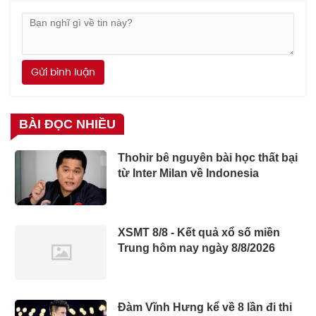
Gửi bình luận
BÀI ĐỌC NHIỀU
Thohir bê nguyên bài học thất bại
từ Inter Milan về Indonesia
XSMT 8/8 - Kết quả xổ số miền
Trung hôm nay ngày 8/8/2026
Đàm Vĩnh Hưng kể về 8 lần đi thi