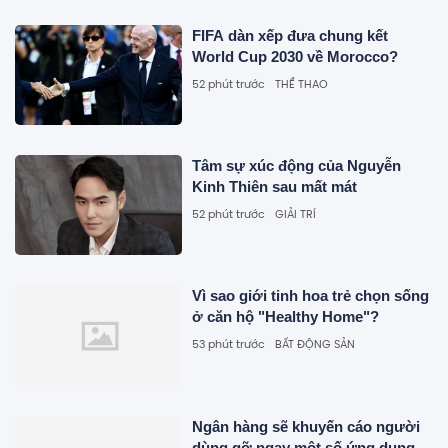
FIFA dàn xếp đưa chung kết
World Cup 2030 về Morocco?
52 phút trước
THỂ THAO
Tâm sự xúc động của Nguyễn
Kinh Thiên sau mất mát
52 phút trước
GIẢI TRÍ
Vì sao giới tinh hoa trẻ chọn sống
ở căn hộ "Healthy Home"?
53 phút trước
BẤT ĐỘNG SẢN
Ngân hàng sẽ khuyến cáo người
dùng gỡ ngay một số ứng dụng