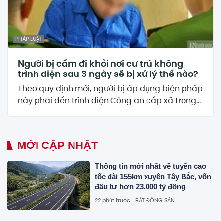
PHÁP LUẬT
Người bị cấm đi khỏi nơi cư trú không
trình diện sau 3 ngày sẽ bị xử lý thế nào?
Theo quy định mới, người bị áp dụng biện pháp
này phải đến trình diện Công an cấp xã trong...
MỚI CẬP NHẬT
Thông tin mới nhất về tuyến cao
tốc dài 155km xuyên Tây Bắc, vốn
đầu tư hơn 23.000 tỷ đồng
22 phút trước
BẤT ĐỘNG SẢN