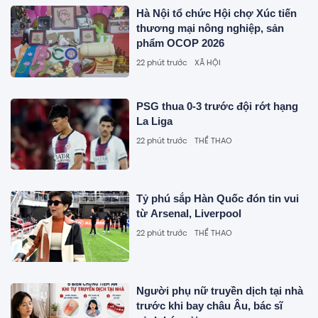
Hà Nội tổ chức Hội chợ Xúc tiến
thương mại nông nghiệp, sản
phẩm OCOP 2026
22 phút trước
XÃ HỘI
PSG thua 0-3 trước đội rớt hạng
La Liga
22 phút trước
THỂ THAO
Tỷ phú sắp Hàn Quốc đón tin vui
từ Arsenal, Liverpool
22 phút trước
THỂ THAO
Người phụ nữ truyền dịch tại nhà
trước khi bay châu Âu, bác sĩ