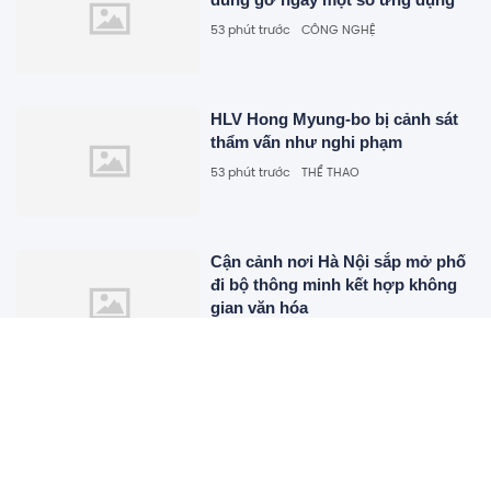
53 phút trước
CÔNG NGHỆ
HLV Hong Myung-bo bị cảnh sát
thẩm vấn như nghi phạm
53 phút trước
THỂ THAO
Cận cảnh nơi Hà Nội sắp mở phố
đi bộ thông minh kết hợp không
gian văn hóa
53 phút trước
BẤT ĐỘNG SẢN
Chi phí xây nhà 2 tầng mái Nhật
90m² khoảng bao nhiêu?
53 phút trước
BẤT ĐỘNG SẢN