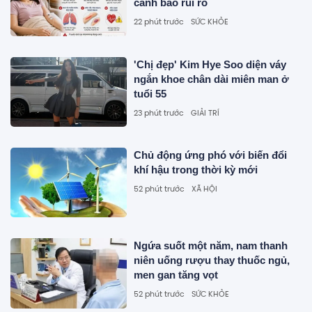
cảnh báo rủi ro
22 phút trước
SỨC KHỎE
'Chị đẹp' Kim Hye Soo diện váy
ngắn khoe chân dài miên man ở
tuổi 55
23 phút trước
GIẢI TRÍ
Chủ động ứng phó với biến đổi
khí hậu trong thời kỳ mới
52 phút trước
XÃ HỘI
Ngứa suốt một năm, nam thanh
niên uống rượu thay thuốc ngủ,
men gan tăng vọt
52 phút trước
SỨC KHỎE