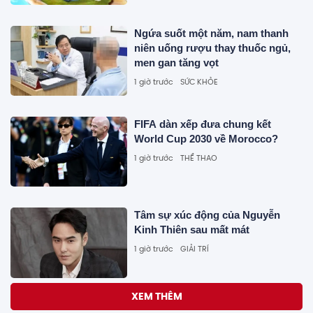
Ngứa suốt một năm, nam thanh
niên uống rượu thay thuốc ngủ,
men gan tăng vọt
1 giờ trước
SỨC KHỎE
FIFA dàn xếp đưa chung kết
World Cup 2030 về Morocco?
1 giờ trước
THỂ THAO
Tâm sự xúc động của Nguyễn
Kinh Thiên sau mất mát
1 giờ trước
GIẢI TRÍ
Vì sao giới tinh hoa trẻ chọn sống