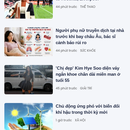
44 phút trước
THỂ THAO
Người phụ nữ truyền dịch tại nhà
trước khi bay châu Âu, bác sĩ
cảnh báo rủi ro
44 phút trước
SỨC KHỎE
'Chị đẹp' Kim Hye Soo diện váy
ngắn khoe chân dài miên man ở
tuổi 55
45 phút trước
GIẢI TRÍ
Chủ động ứng phó với biến đổi
khí hậu trong thời kỳ mới
1 giờ trước
XÃ HỘI