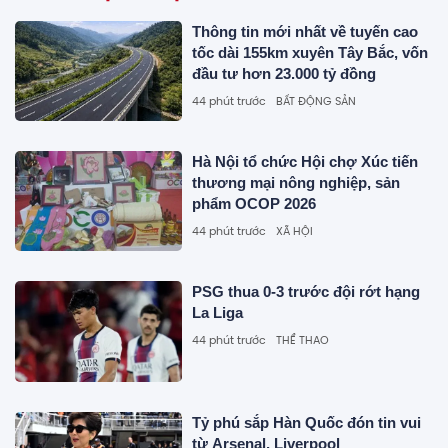
Thông tin mới nhất về tuyến cao
tốc dài 155km xuyên Tây Bắc, vốn
đầu tư hơn 23.000 tỷ đồng
44 phút trước
BẤT ĐỘNG SẢN
Hà Nội tổ chức Hội chợ Xúc tiến
thương mại nông nghiệp, sản
phẩm OCOP 2026
44 phút trước
XÃ HỘI
PSG thua 0-3 trước đội rớt hạng
La Liga
44 phút trước
THỂ THAO
Tỷ phú sắp Hàn Quốc đón tin vui
từ Arsenal, Liverpool