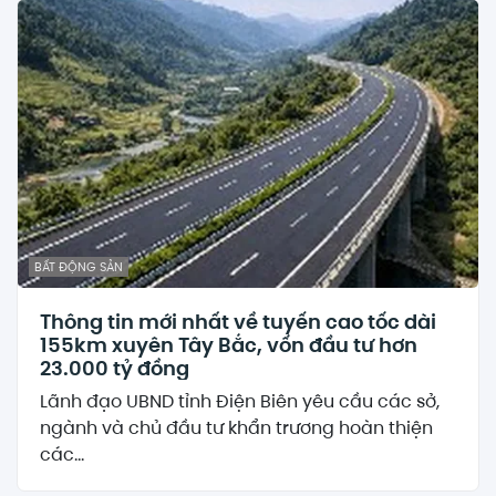
BẤT ĐỘNG SẢN
Thông tin mới nhất về tuyến cao tốc dài
155km xuyên Tây Bắc, vốn đầu tư hơn
23.000 tỷ đồng
Lãnh đạo UBND tỉnh Điện Biên yêu cầu các sở,
ngành và chủ đầu tư khẩn trương hoàn thiện
các...