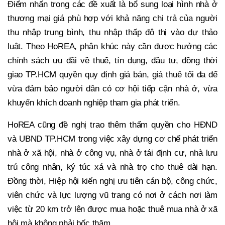
Điểm nhấn trong các đề xuất là bổ sung loại hình nhà ở
thương mại giá phù hợp với khả năng chi trả của người
thu nhập trung bình, thu nhập thấp đô thị vào dự thảo
luật. Theo HoREA, phân khúc này cần được hưởng các
chính sách ưu đãi về thuế, tín dụng, đầu tư, đồng thời
giao TP.HCM quyền quy định giá bán, giá thuê tối đa để
vừa đảm bảo người dân có cơ hội tiếp cận nhà ở, vừa
khuyến khích doanh nghiệp tham gia phát triển.
HoREA cũng đề nghị trao thêm thẩm quyền cho HĐND
và UBND TP.HCM trong việc xây dựng cơ chế phát triển
nhà ở xã hội, nhà ở công vụ, nhà ở tái định cư, nhà lưu
trú công nhân, ký túc xá và nhà trọ cho thuê dài hạn.
Đồng thời, Hiệp hội kiến nghị ưu tiên cán bộ, công chức,
viên chức và lực lượng vũ trang có nơi ở cách nơi làm
việc từ 20 km trở lên được mua hoặc thuê mua nhà ở xã
hội mà không phải bốc thăm.