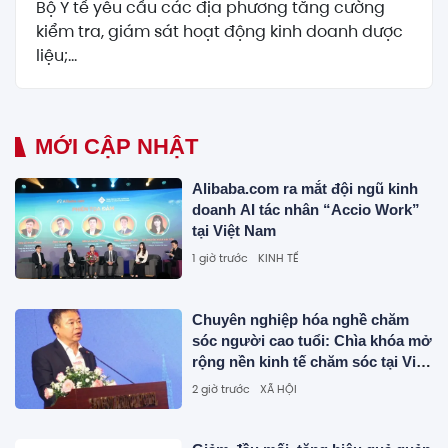
Bộ Y tế yêu cầu các địa phương tăng cường
kiểm tra, giám sát hoạt động kinh doanh dược
liệu;...
MỚI CẬP NHẬT
Alibaba.com ra mắt đội ngũ kinh
doanh AI tác nhân “Accio Work”
tại Việt Nam
1 giờ trước
KINH TẾ
Chuyên nghiệp hóa nghề chăm
sóc người cao tuổi: Chìa khóa mở
rộng nền kinh tế chăm sóc tại Việt
Nam
2 giờ trước
XÃ HỘI