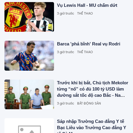
Vụ Lewis Hall - MU chấm dứt
3 giờ trước
THỂ THAO
Barca 'phá bĩnh' Real vụ Rodri
3 giờ trước
THỂ THAO
Trước khi bị bắt, Chủ tịch Mekolor
từng “nổ” có đủ 100 tỷ USD làm
đường sắt tốc độ cao Bắc - Nam
như thế nào?
3 giờ trước
BẤT ĐỘNG SẢN
Sáp nhập Trường Cao đẳng Y tế
Bạc Liêu vào Trường Cao đẳng Y