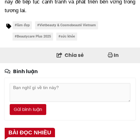
này để tiếp tục cạnh tranh và phát triển bền vững trong
tương lai.
#làm đẹp
#Vietbeauty & Cosmobeauté Vietnam
#Beautycare Plus 2025
#sức khỏe
Chia sẻ
In
Bình luận
Gửi bình luận
BÀI ĐỌC NHIỀU