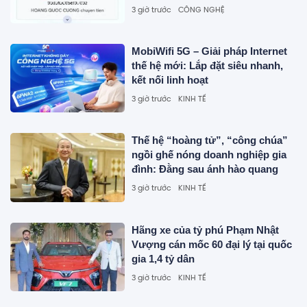
ông được công an mời làm việc
3 giờ trước
CÔNG NGHỆ
MobiWifi 5G – Giải pháp Internet
thế hệ mới: Lắp đặt siêu nhanh,
kết nối linh hoạt
3 giờ trước
KINH TẾ
Thế hệ “hoàng tử”, “công chúa”
ngồi ghế nóng doanh nghiệp gia
đình: Đằng sau ánh hào quang
3 giờ trước
KINH TẾ
Hãng xe của tỷ phú Phạm Nhật
Vượng cán mốc 60 đại lý tại quốc
gia 1,4 tỷ dân
3 giờ trước
KINH TẾ