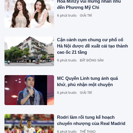
Hòa Minzy vui mừng nhắn nhủ
đến Phương Mỹ Chi
6 phút trước
GIẢI TRÍ
Cận cảnh cụm chung cư phố cổ
Hà Nội được đề xuất cải tạo thành
cao ốc 21 tầng
6 phút trước
BẤT ĐỘNG SẢN
MC Quyền Linh tung ảnh quá
khứ, phủ nhận một chuyện
6 phút trước
GIẢI TRÍ
Rodri làm rối tung kế hoạch
chuyển nhượng của Real Madrid
6 phút trước
THỂ THAO