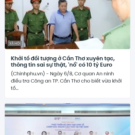
XÃ HỘI
Khởi tố đối tượng ở Cần Thơ xuyên tạc,
thông tin sai sự thật, 'nổ' có 10 tỷ Euro
(Chinhphu.vn) - Ngày 6/8, Cơ quan An ninh
điều tra Công an TP. Cần Thơ cho biết vừa khởi
tố...