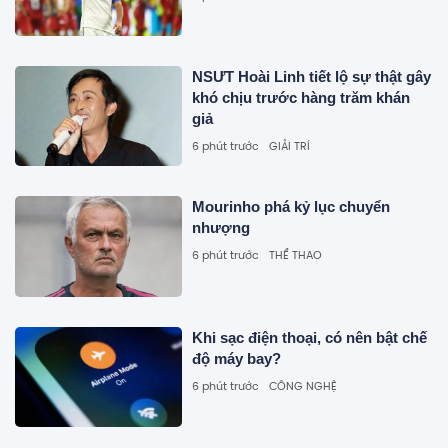
NSƯT Hoài Linh tiết lộ sự thật gây
khó chịu trước hàng trăm khán
giả
6 phút trước
GIẢI TRÍ
Mourinho phá kỷ lục chuyển
nhượng
6 phút trước
THỂ THAO
Khi sạc điện thoại, có nên bật chế
độ máy bay?
6 phút trước
CÔNG NGHỆ