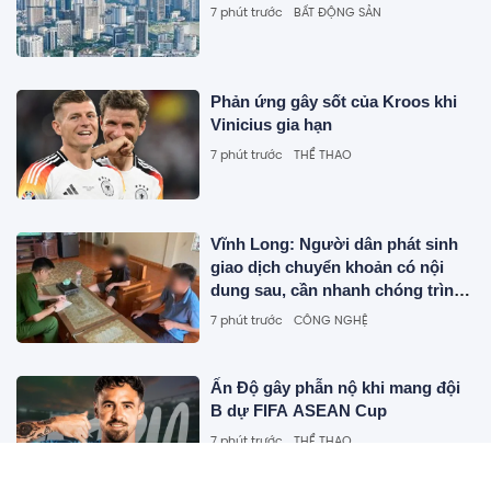
7 phút trước
BẤT ĐỘNG SẢN
Phản ứng gây sốt của Kroos khi
Vinicius gia hạn
7 phút trước
THỂ THAO
Vĩnh Long: Người dân phát sinh
giao dịch chuyển khoản có nội
dung sau, cần nhanh chóng trình
báo công an
7 phút trước
CÔNG NGHỆ
Ấn Độ gây phẫn nộ khi mang đội
B dự FIFA ASEAN Cup
7 phút trước
THỂ THAO