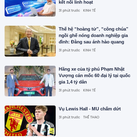
kết nối linh hoạt
31 phút trước
KINH TẾ
Thế hệ “hoàng tử”, “công chúa”
ngồi ghế nóng doanh nghiệp gia
đình: Đằng sau ánh hào quang
31 phút trước
KINH TẾ
Hãng xe của tỷ phú Phạm Nhật
Vượng cán mốc 60 đại lý tại quốc
gia 1,4 tỷ dân
31 phút trước
KINH TẾ
Vụ Lewis Hall - MU chấm dứt
31 phút trước
THỂ THAO