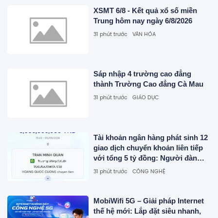
XSMT 6/8 - Kết quả xổ số miền
Trung hôm nay ngày 6/8/2026
31 phút trước
VĂN HÓA
Sáp nhập 4 trường cao đẳng
thành Trường Cao đẳng Cà Mau
31 phút trước
GIÁO DỤC
Tài khoản ngân hàng phát sinh 12
giao dịch chuyển khoản liên tiếp
với tổng 5 tỷ đồng: Người đàn
ông được công an mời làm việc
31 phút trước
CÔNG NGHỆ
MobiWifi 5G – Giải pháp Internet
thế hệ mới: Lắp đặt siêu nhanh,