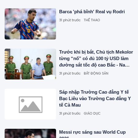
Barca 'phá bĩnh' Real vụ Rodri
31 phút trước
THỂ THAO
Trước khi bị bắt, Chủ tịch Mekolor
từng “nổ” có đủ 100 tỷ USD làm
đường sắt tốc độ cao Bắc - Nam
như thế nào?
31 phút trước
BẤT ĐỘNG SẢN
Sáp nhập Trường Cao đẳng Y tế
Bạc Liêu vào Trường Cao đẳng Y
tế Cà Mau
31 phút trước
GIÁO DỤC
Messi rực sáng sau World Cup