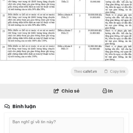
Theo
cafef.vn
Copy link
Chia sẻ
In
Bình luận