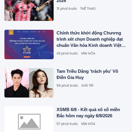
2026
31 phút trước
THỂ THAO
Chính thức khởi động Chương
trình xét chọn Doanh nghiệp đạt
chuẩn Văn hóa Kinh doanh Việt
Nam năm 2026
43 phút trước
VĂN HÓA
Tam Triều Dâng 'trách yêu' Võ
Điền Gia Huy
56 phút trước
GIẢI TRÍ
XSMB 6/8 - Kết quả xổ số miền
Bắc hôm nay ngày 6/8/2026
57 phút trước
VĂN HÓA