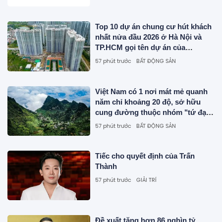
Top 10 dự án chung cư hút khách
nhất nửa đầu 2026 ở Hà Nội và
TP.HCM gọi tên dự án của
Sunshine Group, MIK Group,
57 phút trước
BẤT ĐỘNG SẢN
Masterise Homes, Phú Mỹ Hưng...
Việt Nam có 1 nơi mát mẻ quanh
năm chỉ khoảng 20 độ, sở hữu
cung đường thuộc nhóm "tứ đại
đỉnh đèo", được Oscar du lịch
57 phút trước
BẤT ĐỘNG SẢN
vinh danh liên tục
Tiếc cho quyết định của Trấn
Thành
57 phút trước
GIẢI TRÍ
Đề xuất tăng hơn 86 nghìn tỷ