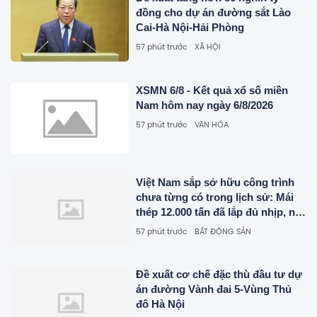
đồng cho dự án đường sắt Lào
Cai-Hà Nội-Hải Phòng
57 phút trước
XÃ HỘI
XSMN 6/8 - Kết quả xổ số miền
Nam hôm nay ngày 6/8/2026
57 phút trước
VĂN HÓA
Việt Nam sắp sở hữu công trình
chưa từng có trong lịch sử: Mái
thép 12.000 tấn đã lắp đủ nhịp, nơi
lớn hơn địa điểm trao giải Oscar
57 phút trước
BẤT ĐỘNG SẢN
cũng dần lộ diện
Đề xuất cơ chế đặc thù đầu tư dự
án đường Vành đai 5-Vùng Thủ
đô Hà Nội