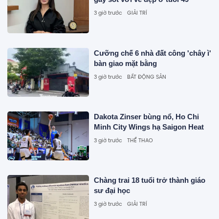
3 giờ trước
GIẢI TRÍ
Cưỡng chế 6 nhà đất công 'chây ì'
bàn giao mặt bằng
3 giờ trước
BẤT ĐỘNG SẢN
Dakota Zinser bùng nổ, Ho Chi
Minh City Wings hạ Saigon Heat
3 giờ trước
THỂ THAO
Chàng trai 18 tuổi trở thành giáo
sư đại học
3 giờ trước
GIẢI TRÍ