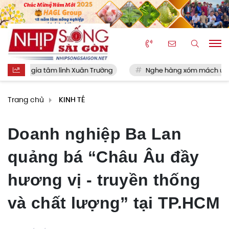
âm linh Xuân Trường
Nghe hàng xóm mách uống nước táo ép mỗi
Trang chủ
KINH TẾ
Doanh nghiệp Ba Lan
quảng bá “Châu Âu đầy
hương vị - truyền thống
và chất lượng” tại TP.HCM