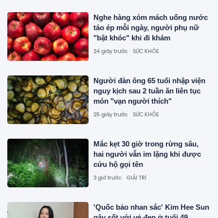
Nghe hàng xóm mách uống nước
táo ép mỗi ngày, người phụ nữ
"bật khóc" khi đi khám
24 giây trước
SỨC KHỎE
Người đàn ông 65 tuổi nhập viện
nguy kịch sau 2 tuần ăn liên tục
món "vạn người thích"
25 giây trước
SỨC KHỎE
Mắc kẹt 30 giờ trong rừng sâu,
hai người vẫn im lặng khi được
cứu hộ gọi tên
3 giờ trước
GIẢI TRÍ
'Quốc bảo nhan sắc' Kim Hee Sun
gây sốt với vẻ đẹp ở tuổi 49