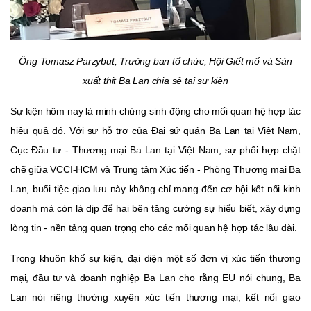
Ông Tomasz Parzybut, Trưởng ban tổ chức, Hội Giết mổ và Sản
xuất thịt Ba Lan chia sẻ tại sự kiện
Sự kiện hôm nay là minh chứng sinh động cho mối quan hệ hợp tác
hiệu quả đó. Với sự hỗ trợ của Đại sứ quán Ba Lan tại Việt Nam,
Cục Đầu tư - Thương mại Ba Lan tại Việt Nam, sự phối hợp chặt
chẽ giữa VCCI-HCM và Trung tâm Xúc tiến -
Phòng Thương mại Ba
Lan
, buổi tiệc giao lưu này không chỉ mang đến cơ hội kết nối kinh
doanh mà còn là dịp để hai bên tăng cường sự hiểu biết, xây dựng
lòng tin - nền tảng quan trọng cho các mối quan hệ hợp tác lâu dài.
Trong khuôn khổ sự kiện, đại diện một số đơn vị xúc tiến thương
mại, đầu tư và doanh nghiệp Ba Lan cho rằng EU nói chung, Ba
Lan nói riêng thường xuyên xúc tiến thương mại, kết nối giao