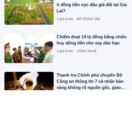
tỉ đồng tiền cọc đấu giá đất tại Gia
Lai?
3 giờ trước
BẤT ĐỘNG SẢN
Chiếm đoạt 14 tỷ đồng bằng chiêu
huy động tiền cho vay đáo hạn
3 giờ trước
CÔNG NGHỆ
Thanh tra Chính phủ chuyển Bộ
Công an thông tin 7 cá nhân bán
vàng không rõ nguồn gốc, giao
dịch hơn 2.000 tỷ đồng, 6 doanh
3 giờ trước
KINH TẾ
nghiệp kê khai sai thuế
Quyền lực thầm lặng của Carlo
Ancelotti
3 giờ trước
THỂ THAO