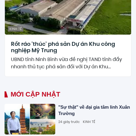
KINH TẾ
Rốt ráo 'thúc' phá sản Dự án Khu công
nghiệp Mỹ Trung
UBND tỉnh Ninh Bình vừa đề nghị TAND tỉnh đẩy
nhanh thủ tục phá sản đối với Dự án Khu...
MỚI CẬP NHẬT
"Sự thật" về đại gia tâm linh Xuân
Trường
24 giây trước
KINH TẾ