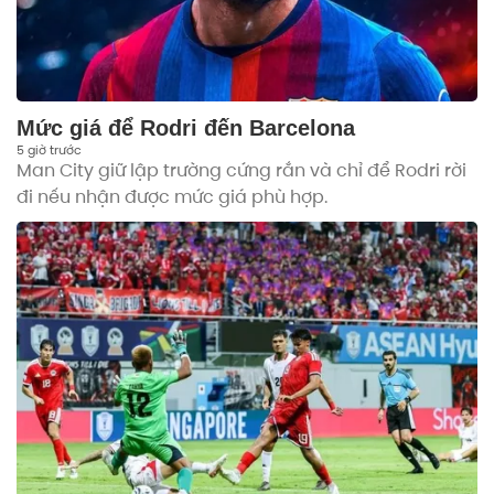
Mức giá để Rodri đến Barcelona
5 giờ trước
Man City giữ lập trường cứng rắn và chỉ để Rodri rời
đi nếu nhận được mức giá phù hợp.