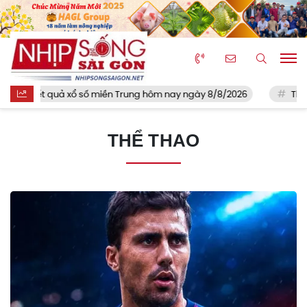
- Kết quả xổ số miền Trung hôm nay ngày 8/8/2026
Thohir bê
THỂ THAO